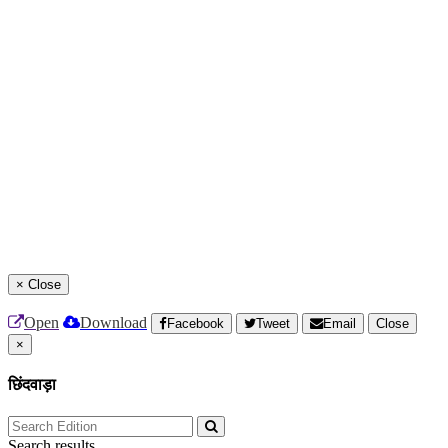
×
Close
Open
Download
Facebook
Tweet
Email
Close
×
छिंदवाड़ा
Search results