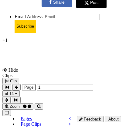
Share
Post
Email Address
Subscribe
+1
Hide
Show
Clips
Clips
Clip
Page
of 14
Zoom
Pages
Feedback
About
Page Clips