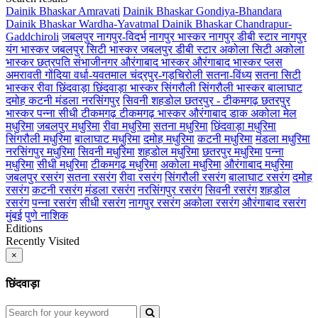
Dainik Bhaskar Amravati
Dainik Bhaskar Gondiya-Bhandara
Dainik Bhaskar Wardha-Yavatmal
Dainik Bhaskar Chandrapur-
Gaddchiroli
जबलपुर
नागपुर-विदर्भ
नागपुर भास्कर
नागपुर डीबी स्टार
नागपुर
यंग भास्कर
जबलपुर सिटी भास्कर
जबलपुर डीबी स्टार
अकोला सिटी
अकोला
भास्कर
छत्रपति संभाजीनगर
औरंगाबाद भास्कर
औरंगाबाद भास्कर प्लस
अमरावती
गोंदिया
वर्धा-यवतमाल
चंद्रपुर-गड़चिरोली
सतना-विंध्य
सतना सिटी
भास्कर
रीवा
छिंदवाड़ा
छिंदवाड़ा भास्कर
सिंगरौली
सिंगरौली भास्कर
बालाघाट
दमोह
कटनी
मंडला
नरसिंगपुर
सिवनी
शहडोल
छतरपुर - टीकमगढ़
छतरपुर
भास्कर
पन्ना
सीधी
टीकमगढ़
टीकमगढ़ भास्कर
औरंगाबाद डाक
अकोला मेल
मधुरिमा
जबलपुर मधुरिमा
रीवा मधुरिमा
सतना मधुरिमा
छिंदवाड़ा मधुरिमा
सिंगरौली मधुरिमा
बालाघाट मधुरिमा
दमोह मधुरिमा
कटनी मधुरिमा
मंडला मधुरिमा
नरसिंगपुर मधुरिमा
सिवनी मधुरिमा
शहडोल मधुरिमा
छतरपुर मधुरिमा
पन्ना
मधुरिमा
सीधी मधुरिमा
टीकमगढ़ मधुरिमा
अकोला मधुरिमा
औरंगाबाद मधुरिमा
जबलपुर रसरंग
सतना रसरंग
रीवा रसरंग
सिंगरौली रसरंग
बालाघाट रसरंग
दमोह
रसरंग
कटनी रसरंग
मंडला रसरंग
नरसिंगपुर रसरंग
सिवनी रसरंग
शहडोल
रसरंग
पन्ना रसरंग
सीधी रसरंग
नागपुर रसरंग
अकोला रसरंग
औरंगाबाद रसरंग
मुंबई
पुणे
नाशिक
Editions
Recently Visited
×
छिंदवाड़ा