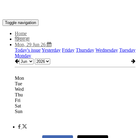
Toggle navigation
Home
छिंदवाड़ा
Mon, 29 Jun 26
Today's issue
Yesterday
Friday
Thursday
Wednesday
Tuesday
Monday
Mon
Tue
Wed
Thu
Fri
Sat
Sun