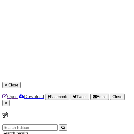
×
Close
Open
Download
Facebook
Tweet
Email
Close
×
पुणे
Search results