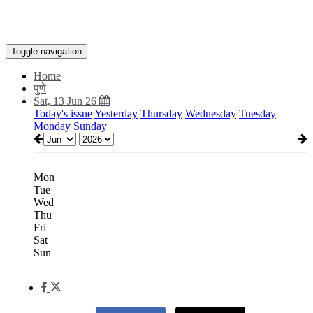
Toggle navigation
Home
पुणे
Sat, 13 Jun 26
Today's issue
Yesterday
Thursday
Wednesday
Tuesday
Monday
Sunday
Mon
Tue
Wed
Thu
Fri
Sat
Sun