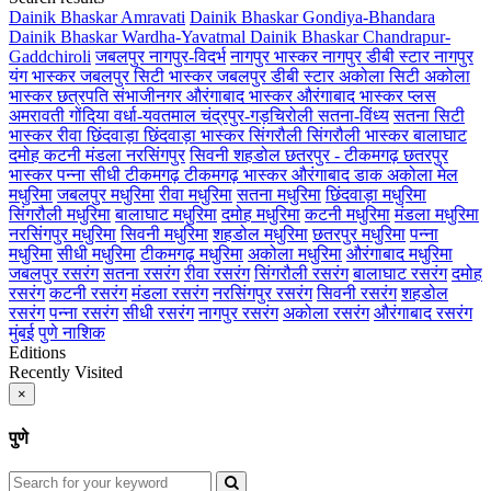
Dainik Bhaskar Amravati
Dainik Bhaskar Gondiya-Bhandara
Dainik Bhaskar Wardha-Yavatmal
Dainik Bhaskar Chandrapur-
Gaddchiroli
जबलपुर
नागपुर-विदर्भ
नागपुर भास्कर
नागपुर डीबी स्टार
नागपुर
यंग भास्कर
जबलपुर सिटी भास्कर
जबलपुर डीबी स्टार
अकोला सिटी
अकोला
भास्कर
छत्रपति संभाजीनगर
औरंगाबाद भास्कर
औरंगाबाद भास्कर प्लस
अमरावती
गोंदिया
वर्धा-यवतमाल
चंद्रपुर-गड़चिरोली
सतना-विंध्य
सतना सिटी
भास्कर
रीवा
छिंदवाड़ा
छिंदवाड़ा भास्कर
सिंगरौली
सिंगरौली भास्कर
बालाघाट
दमोह
कटनी
मंडला
नरसिंगपुर
सिवनी
शहडोल
छतरपुर - टीकमगढ़
छतरपुर
भास्कर
पन्ना
सीधी
टीकमगढ़
टीकमगढ़ भास्कर
औरंगाबाद डाक
अकोला मेल
मधुरिमा
जबलपुर मधुरिमा
रीवा मधुरिमा
सतना मधुरिमा
छिंदवाड़ा मधुरिमा
सिंगरौली मधुरिमा
बालाघाट मधुरिमा
दमोह मधुरिमा
कटनी मधुरिमा
मंडला मधुरिमा
नरसिंगपुर मधुरिमा
सिवनी मधुरिमा
शहडोल मधुरिमा
छतरपुर मधुरिमा
पन्ना
मधुरिमा
सीधी मधुरिमा
टीकमगढ़ मधुरिमा
अकोला मधुरिमा
औरंगाबाद मधुरिमा
जबलपुर रसरंग
सतना रसरंग
रीवा रसरंग
सिंगरौली रसरंग
बालाघाट रसरंग
दमोह
रसरंग
कटनी रसरंग
मंडला रसरंग
नरसिंगपुर रसरंग
सिवनी रसरंग
शहडोल
रसरंग
पन्ना रसरंग
सीधी रसरंग
नागपुर रसरंग
अकोला रसरंग
औरंगाबाद रसरंग
मुंबई
पुणे
नाशिक
Editions
Recently Visited
×
पुणे