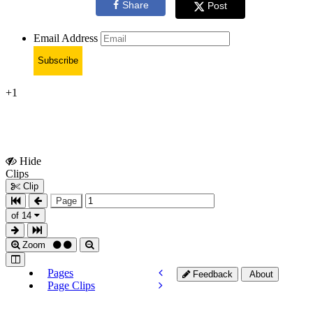
Share
Post
Email Address
Subscribe
+1
Hide
Show
Clips
Clips
Clip
Page
of 14
Zoom
Pages
Feedback
About
Page Clips