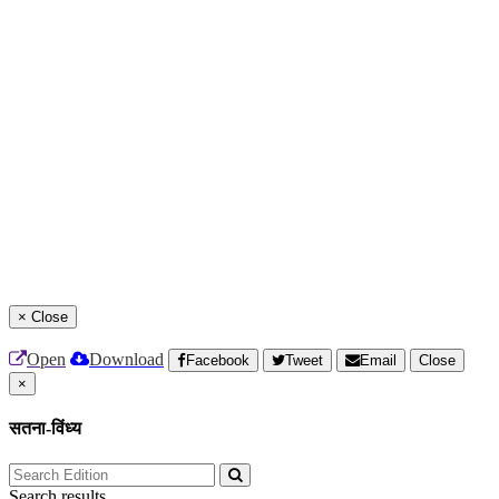
×
Close
Open
Download
Facebook
Tweet
Email
Close
×
सतना-विंध्य
Search results