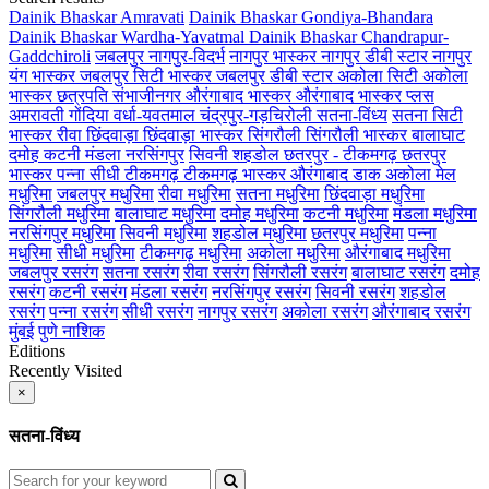
Dainik Bhaskar Amravati
Dainik Bhaskar Gondiya-Bhandara
Dainik Bhaskar Wardha-Yavatmal
Dainik Bhaskar Chandrapur-
Gaddchiroli
जबलपुर
नागपुर-विदर्भ
नागपुर भास्कर
नागपुर डीबी स्टार
नागपुर
यंग भास्कर
जबलपुर सिटी भास्कर
जबलपुर डीबी स्टार
अकोला सिटी
अकोला
भास्कर
छत्रपति संभाजीनगर
औरंगाबाद भास्कर
औरंगाबाद भास्कर प्लस
अमरावती
गोंदिया
वर्धा-यवतमाल
चंद्रपुर-गड़चिरोली
सतना-विंध्य
सतना सिटी
भास्कर
रीवा
छिंदवाड़ा
छिंदवाड़ा भास्कर
सिंगरौली
सिंगरौली भास्कर
बालाघाट
दमोह
कटनी
मंडला
नरसिंगपुर
सिवनी
शहडोल
छतरपुर - टीकमगढ़
छतरपुर
भास्कर
पन्ना
सीधी
टीकमगढ़
टीकमगढ़ भास्कर
औरंगाबाद डाक
अकोला मेल
मधुरिमा
जबलपुर मधुरिमा
रीवा मधुरिमा
सतना मधुरिमा
छिंदवाड़ा मधुरिमा
सिंगरौली मधुरिमा
बालाघाट मधुरिमा
दमोह मधुरिमा
कटनी मधुरिमा
मंडला मधुरिमा
नरसिंगपुर मधुरिमा
सिवनी मधुरिमा
शहडोल मधुरिमा
छतरपुर मधुरिमा
पन्ना
मधुरिमा
सीधी मधुरिमा
टीकमगढ़ मधुरिमा
अकोला मधुरिमा
औरंगाबाद मधुरिमा
जबलपुर रसरंग
सतना रसरंग
रीवा रसरंग
सिंगरौली रसरंग
बालाघाट रसरंग
दमोह
रसरंग
कटनी रसरंग
मंडला रसरंग
नरसिंगपुर रसरंग
सिवनी रसरंग
शहडोल
रसरंग
पन्ना रसरंग
सीधी रसरंग
नागपुर रसरंग
अकोला रसरंग
औरंगाबाद रसरंग
मुंबई
पुणे
नाशिक
Editions
Recently Visited
×
सतना-विंध्य