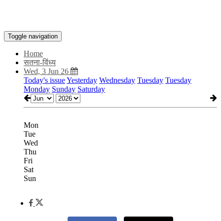
Toggle navigation
Home
सतना-विंध्य
Wed, 3 Jun 26
Today's issue
Yesterday
Wednesday
Tuesday
Tuesday
Monday
Sunday
Saturday
Mon
Tue
Wed
Thu
Fri
Sat
Sun