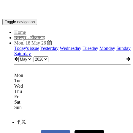
Toggle navigation
Home
छतरपुर - टीकमगढ़
Mon, 18 May 26
Today's issue
Yesterday
Wednesday
Tuesday
Monday
Sunday
Saturday
Mon
Tue
Wed
Thu
Fri
Sat
Sun