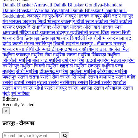
Dainik Bhaskar Amravati
Dainik Bhaskar Gondiya-Bhandara
Dainik Bhaskar Wardha-Yavatmal
Dainik Bhaskar Chandrapur-
Gaddchiroli
जबलपुर
नागपुर-विदर्भ
नागपुर भास्कर
नागपुर डीबी स्टार
नागपुर
यंग भास्कर
जबलपुर सिटी भास्कर
जबलपुर डीबी स्टार
अकोला सिटी
अकोला
भास्कर
छत्रपति संभाजीनगर
औरंगाबाद भास्कर
औरंगाबाद भास्कर प्लस
अमरावती
गोंदिया
वर्धा-यवतमाल
चंद्रपुर-गड़चिरोली
सतना-विंध्य
सतना सिटी
भास्कर
रीवा
छिंदवाड़ा
छिंदवाड़ा भास्कर
सिंगरौली
सिंगरौली भास्कर
बालाघाट
दमोह
कटनी
मंडला
नरसिंगपुर
सिवनी
शहडोल
छतरपुर - टीकमगढ़
छतरपुर
भास्कर
पन्ना
सीधी
टीकमगढ़
टीकमगढ़ भास्कर
औरंगाबाद डाक
अकोला मेल
मधुरिमा
जबलपुर मधुरिमा
रीवा मधुरिमा
सतना मधुरिमा
छिंदवाड़ा मधुरिमा
सिंगरौली मधुरिमा
बालाघाट मधुरिमा
दमोह मधुरिमा
कटनी मधुरिमा
मंडला मधुरिमा
नरसिंगपुर मधुरिमा
सिवनी मधुरिमा
शहडोल मधुरिमा
छतरपुर मधुरिमा
पन्ना
मधुरिमा
सीधी मधुरिमा
टीकमगढ़ मधुरिमा
अकोला मधुरिमा
औरंगाबाद मधुरिमा
जबलपुर रसरंग
सतना रसरंग
रीवा रसरंग
सिंगरौली रसरंग
बालाघाट रसरंग
दमोह
रसरंग
कटनी रसरंग
मंडला रसरंग
नरसिंगपुर रसरंग
सिवनी रसरंग
शहडोल
रसरंग
पन्ना रसरंग
सीधी रसरंग
नागपुर रसरंग
अकोला रसरंग
औरंगाबाद रसरंग
मुंबई
पुणे
नाशिक
Editions
Recently Visited
×
छतरपुर - टीकमगढ़