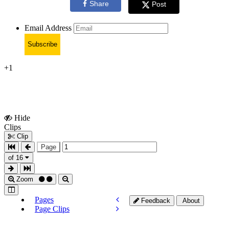
Share
Post
Email Address
Subscribe
+1
Hide
Show
Clips
Clips
Clip
Page
of 16
Zoom
Pages
Feedback
About
Page Clips