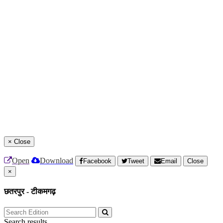
×
Close
Open
Download
Facebook
Tweet
Email
Close
×
छतरपुर - टीकमगढ़
Search results