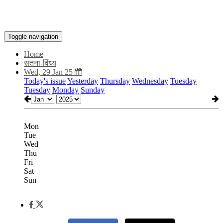
Toggle navigation
Home
सतना-विंध्य
Wed, 29 Jan 25
Today's issue
Yesterday
Thursday
Wednesday
Tuesday
Tuesday
Monday
Sunday
Mon
Tue
Wed
Thu
Fri
Sat
Sun