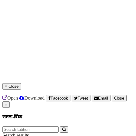
×
Close
Open
Download
Facebook
Tweet
Email
Close
×
सतना-विंध्य
Search results