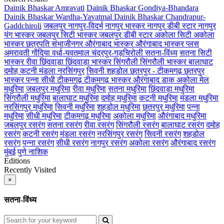
Dainik Bhaskar Amravati
Dainik Bhaskar Gondiya-Bhandara
Dainik Bhaskar Wardha-Yavatmal
Dainik Bhaskar Chandrapur-
Gaddchiroli
जबलपुर
नागपुर-विदर्भ
नागपुर भास्कर
नागपुर डीबी स्टार
नागपुर
यंग भास्कर
जबलपुर सिटी भास्कर
जबलपुर डीबी स्टार
अकोला सिटी
अकोला
भास्कर
छत्रपति संभाजीनगर
औरंगाबाद भास्कर
औरंगाबाद भास्कर प्लस
अमरावती
गोंदिया
वर्धा-यवतमाल
चंद्रपुर-गड़चिरोली
सतना-विंध्य
सतना सिटी
भास्कर
रीवा
छिंदवाड़ा
छिंदवाड़ा भास्कर
सिंगरौली
सिंगरौली भास्कर
बालाघाट
दमोह
कटनी
मंडला
नरसिंगपुर
सिवनी
शहडोल
छतरपुर - टीकमगढ़
छतरपुर
भास्कर
पन्ना
सीधी
टीकमगढ़
टीकमगढ़ भास्कर
औरंगाबाद डाक
अकोला मेल
मधुरिमा
जबलपुर मधुरिमा
रीवा मधुरिमा
सतना मधुरिमा
छिंदवाड़ा मधुरिमा
सिंगरौली मधुरिमा
बालाघाट मधुरिमा
दमोह मधुरिमा
कटनी मधुरिमा
मंडला मधुरिमा
नरसिंगपुर मधुरिमा
सिवनी मधुरिमा
शहडोल मधुरिमा
छतरपुर मधुरिमा
पन्ना
मधुरिमा
सीधी मधुरिमा
टीकमगढ़ मधुरिमा
अकोला मधुरिमा
औरंगाबाद मधुरिमा
जबलपुर रसरंग
सतना रसरंग
रीवा रसरंग
सिंगरौली रसरंग
बालाघाट रसरंग
दमोह
रसरंग
कटनी रसरंग
मंडला रसरंग
नरसिंगपुर रसरंग
सिवनी रसरंग
शहडोल
रसरंग
पन्ना रसरंग
सीधी रसरंग
नागपुर रसरंग
अकोला रसरंग
औरंगाबाद रसरंग
मुंबई
पुणे
नाशिक
Editions
Recently Visited
×
सतना-विंध्य