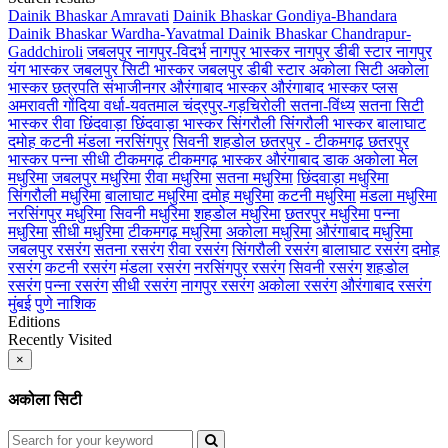
Dainik Bhaskar Amravati
Dainik Bhaskar Gondiya-Bhandara
Dainik Bhaskar Wardha-Yavatmal
Dainik Bhaskar Chandrapur-
Gaddchiroli
जबलपुर
नागपुर-विदर्भ
नागपुर भास्कर
नागपुर डीबी स्टार
नागपुर
यंग भास्कर
जबलपुर सिटी भास्कर
जबलपुर डीबी स्टार
अकोला सिटी
अकोला
भास्कर
छत्रपति संभाजीनगर
औरंगाबाद भास्कर
औरंगाबाद भास्कर प्लस
अमरावती
गोंदिया
वर्धा-यवतमाल
चंद्रपुर-गड़चिरोली
सतना-विंध्य
सतना सिटी
भास्कर
रीवा
छिंदवाड़ा
छिंदवाड़ा भास्कर
सिंगरौली
सिंगरौली भास्कर
बालाघाट
दमोह
कटनी
मंडला
नरसिंगपुर
सिवनी
शहडोल
छतरपुर - टीकमगढ़
छतरपुर
भास्कर
पन्ना
सीधी
टीकमगढ़
टीकमगढ़ भास्कर
औरंगाबाद डाक
अकोला मेल
मधुरिमा
जबलपुर मधुरिमा
रीवा मधुरिमा
सतना मधुरिमा
छिंदवाड़ा मधुरिमा
सिंगरौली मधुरिमा
बालाघाट मधुरिमा
दमोह मधुरिमा
कटनी मधुरिमा
मंडला मधुरिमा
नरसिंगपुर मधुरिमा
सिवनी मधुरिमा
शहडोल मधुरिमा
छतरपुर मधुरिमा
पन्ना
मधुरिमा
सीधी मधुरिमा
टीकमगढ़ मधुरिमा
अकोला मधुरिमा
औरंगाबाद मधुरिमा
जबलपुर रसरंग
सतना रसरंग
रीवा रसरंग
सिंगरौली रसरंग
बालाघाट रसरंग
दमोह
रसरंग
कटनी रसरंग
मंडला रसरंग
नरसिंगपुर रसरंग
सिवनी रसरंग
शहडोल
रसरंग
पन्ना रसरंग
सीधी रसरंग
नागपुर रसरंग
अकोला रसरंग
औरंगाबाद रसरंग
मुंबई
पुणे
नाशिक
Editions
Recently Visited
×
अकोला सिटी