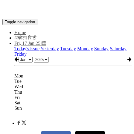
Toggle navigation
Home
अकोला सिटी
Fri, 17 Jan 25
Today's issue
Yesterday
Tuesday
Monday
Sunday
Saturday
Friday
Mon
Tue
Wed
Thu
Fri
Sat
Sun