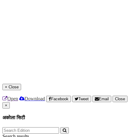
×
Close
Open
Download
Facebook
Tweet
Email
Close
×
अकोला सिटी
Search results