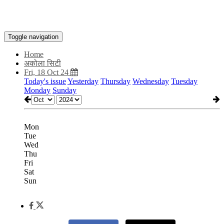
Toggle navigation
Home
अकोला सिटी
Fri, 18 Oct 24
Today's issue
Yesterday
Thursday
Wednesday
Tuesday
Monday
Sunday
Mon
Tue
Wed
Thu
Fri
Sat
Sun