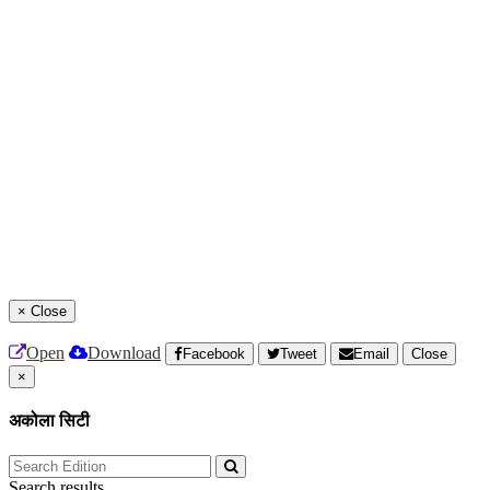
×
Close
Open
Download
Facebook
Tweet
Email
Close
×
अकोला सिटी
Search results