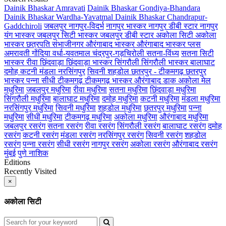
Dainik Bhaskar Amravati
Dainik Bhaskar Gondiya-Bhandara
Dainik Bhaskar Wardha-Yavatmal
Dainik Bhaskar Chandrapur-
Gaddchiroli
जबलपुर
नागपुर-विदर्भ
नागपुर भास्कर
नागपुर डीबी स्टार
नागपुर
यंग भास्कर
जबलपुर सिटी भास्कर
जबलपुर डीबी स्टार
अकोला सिटी
अकोला
भास्कर
छत्रपति संभाजीनगर
औरंगाबाद भास्कर
औरंगाबाद भास्कर प्लस
अमरावती
गोंदिया
वर्धा-यवतमाल
चंद्रपुर-गड़चिरोली
सतना-विंध्य
सतना सिटी
भास्कर
रीवा
छिंदवाड़ा
छिंदवाड़ा भास्कर
सिंगरौली
सिंगरौली भास्कर
बालाघाट
दमोह
कटनी
मंडला
नरसिंगपुर
सिवनी
शहडोल
छतरपुर - टीकमगढ़
छतरपुर
भास्कर
पन्ना
सीधी
टीकमगढ़
टीकमगढ़ भास्कर
औरंगाबाद डाक
अकोला मेल
मधुरिमा
जबलपुर मधुरिमा
रीवा मधुरिमा
सतना मधुरिमा
छिंदवाड़ा मधुरिमा
सिंगरौली मधुरिमा
बालाघाट मधुरिमा
दमोह मधुरिमा
कटनी मधुरिमा
मंडला मधुरिमा
नरसिंगपुर मधुरिमा
सिवनी मधुरिमा
शहडोल मधुरिमा
छतरपुर मधुरिमा
पन्ना
मधुरिमा
सीधी मधुरिमा
टीकमगढ़ मधुरिमा
अकोला मधुरिमा
औरंगाबाद मधुरिमा
जबलपुर रसरंग
सतना रसरंग
रीवा रसरंग
सिंगरौली रसरंग
बालाघाट रसरंग
दमोह
रसरंग
कटनी रसरंग
मंडला रसरंग
नरसिंगपुर रसरंग
सिवनी रसरंग
शहडोल
रसरंग
पन्ना रसरंग
सीधी रसरंग
नागपुर रसरंग
अकोला रसरंग
औरंगाबाद रसरंग
मुंबई
पुणे
नाशिक
Editions
Recently Visited
×
अकोला सिटी