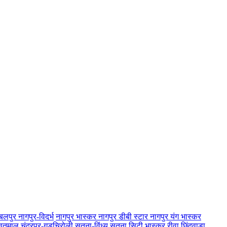
बलपुर
नागपुर-विदर्भ
नागपुर भास्कर
नागपुर डीबी स्टार
नागपुर यंग भास्कर
-यवतमाल
चंद्रपुर-गड़चिरोली
सतना-विंध्य
सतना सिटी भास्कर
रीवा
छिंदवाड़ा