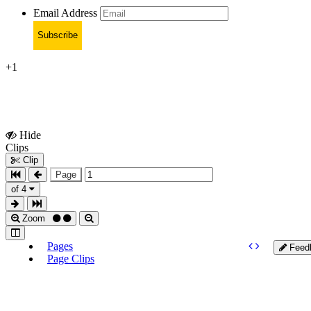
Email Address
Subscribe
+1
Hide
Show
Clips
Clips
Clip
Page
of 4
Zoom
Pages
Feed
Page Clips