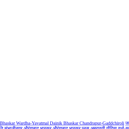
 Bhaskar Wardha-Yavatmal
Dainik Bhaskar Chandrapur-Gaddchiroli
ज
ति संभाजीनगर
औरंगाबाद भास्कर
औरंगाबाद भास्कर प्लस
अमरावती
गोंदिया
वर्धा