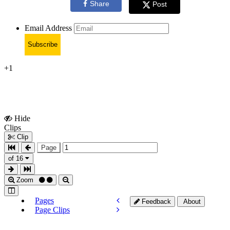
Share
Post
Email Address
Subscribe
+1
Hide
Show
Clips
Clips
Clip
Page
of 16
Zoom
Pages
Feedback
About
Page Clips