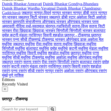
Dainik Bhaskar Amravati
Dainik Bhaskar Gondiya-Bhandara
Dainik Bhaskar Wardha-Yavatmal
Dainik Bhaskar Chandrapur-
Gaddchiroli
जबलपुर
नागपुर-विदर्भ
नागपुर भास्कर
नागपुर डीबी स्टार
नागपुर
यंग भास्कर
जबलपुर सिटी भास्कर
जबलपुर डीबी स्टार
अकोला सिटी
अकोला
भास्कर
छत्रपति संभाजीनगर
औरंगाबाद भास्कर
औरंगाबाद भास्कर प्लस
अमरावती
गोंदिया
वर्धा-यवतमाल
चंद्रपुर-गड़चिरोली
सतना-विंध्य
सतना सिटी
भास्कर
रीवा
छिंदवाड़ा
छिंदवाड़ा भास्कर
सिंगरौली
सिंगरौली भास्कर
बालाघाट
दमोह
कटनी
मंडला
नरसिंगपुर
सिवनी
शहडोल
छतरपुर - टीकमगढ़
छतरपुर
भास्कर
पन्ना
सीधी
टीकमगढ़
टीकमगढ़ भास्कर
औरंगाबाद डाक
अकोला मेल
मधुरिमा
जबलपुर मधुरिमा
रीवा मधुरिमा
सतना मधुरिमा
छिंदवाड़ा मधुरिमा
सिंगरौली मधुरिमा
बालाघाट मधुरिमा
दमोह मधुरिमा
कटनी मधुरिमा
मंडला मधुरिमा
नरसिंगपुर मधुरिमा
सिवनी मधुरिमा
शहडोल मधुरिमा
छतरपुर मधुरिमा
पन्ना
मधुरिमा
सीधी मधुरिमा
टीकमगढ़ मधुरिमा
अकोला मधुरिमा
औरंगाबाद मधुरिमा
जबलपुर रसरंग
सतना रसरंग
रीवा रसरंग
सिंगरौली रसरंग
बालाघाट रसरंग
दमोह
रसरंग
कटनी रसरंग
मंडला रसरंग
नरसिंगपुर रसरंग
सिवनी रसरंग
शहडोल
रसरंग
पन्ना रसरंग
सीधी रसरंग
नागपुर रसरंग
अकोला रसरंग
औरंगाबाद रसरंग
मुंबई
पुणे
नाशिक
Editions
Recently Visited
×
छतरपुर - टीकमगढ़