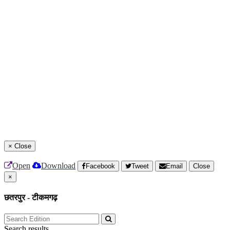
×
Close
Open
Download
Facebook
Tweet
Email
Close
×
छतरपुर - टीकमगढ़
Search results