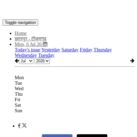
Toggle navigation
Home
छतरपुर - टीकमगढ़
Mon, 6 Jul 26
Today's issue
Yesterday
Saturday
Friday
Thursday
Wednesday
Tuesday
Mon
Tue
Wed
Thu
Fri
Sat
Sun