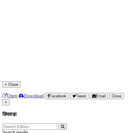
×
Close
Open
Download
Facebook
Tweet
Email
Close
×
छिंदवाड़ा
Search results