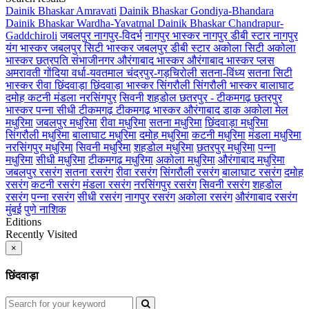
Dainik Bhaskar Amravati
Dainik Bhaskar Gondiya-Bhandara
Dainik Bhaskar Wardha-Yavatmal
Dainik Bhaskar Chandrapur-
Gaddchiroli
जबलपुर
नागपुर-विदर्भ
नागपुर भास्कर
नागपुर डीबी स्टार
नागपुर
यंग भास्कर
जबलपुर सिटी भास्कर
जबलपुर डीबी स्टार
अकोला सिटी
अकोला
भास्कर
छत्रपति संभाजीनगर
औरंगाबाद भास्कर
औरंगाबाद भास्कर प्लस
अमरावती
गोंदिया
वर्धा-यवतमाल
चंद्रपुर-गड़चिरोली
सतना-विंध्य
सतना सिटी
भास्कर
रीवा
छिंदवाड़ा
छिंदवाड़ा भास्कर
सिंगरौली
सिंगरौली भास्कर
बालाघाट
दमोह
कटनी
मंडला
नरसिंगपुर
सिवनी
शहडोल
छतरपुर - टीकमगढ़
छतरपुर
भास्कर
पन्ना
सीधी
टीकमगढ़
टीकमगढ़ भास्कर
औरंगाबाद डाक
अकोला मेल
मधुरिमा
जबलपुर मधुरिमा
रीवा मधुरिमा
सतना मधुरिमा
छिंदवाड़ा मधुरिमा
सिंगरौली मधुरिमा
बालाघाट मधुरिमा
दमोह मधुरिमा
कटनी मधुरिमा
मंडला मधुरिमा
नरसिंगपुर मधुरिमा
सिवनी मधुरिमा
शहडोल मधुरिमा
छतरपुर मधुरिमा
पन्ना
मधुरिमा
सीधी मधुरिमा
टीकमगढ़ मधुरिमा
अकोला मधुरिमा
औरंगाबाद मधुरिमा
जबलपुर रसरंग
सतना रसरंग
रीवा रसरंग
सिंगरौली रसरंग
बालाघाट रसरंग
दमोह
रसरंग
कटनी रसरंग
मंडला रसरंग
नरसिंगपुर रसरंग
सिवनी रसरंग
शहडोल
रसरंग
पन्ना रसरंग
सीधी रसरंग
नागपुर रसरंग
अकोला रसरंग
औरंगाबाद रसरंग
मुंबई
पुणे
नाशिक
Editions
Recently Visited
×
छिंदवाड़ा