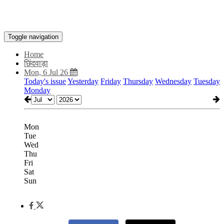
Toggle navigation
Home
छिंदवाड़ा
Mon, 6 Jul 26
Today's issue
Yesterday
Friday
Thursday
Wednesday
Tuesday
Monday
Mon
Tue
Wed
Thu
Fri
Sat
Sun