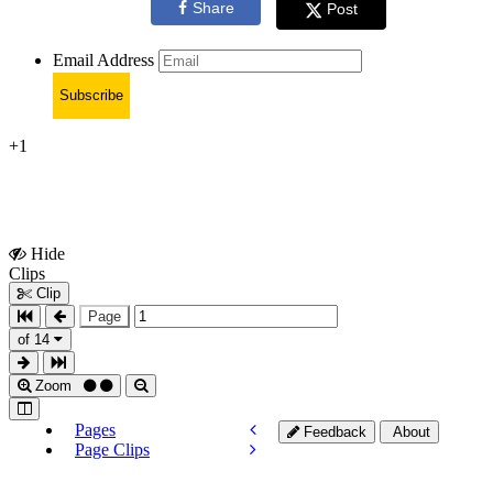
Share
Post
Email Address
Subscribe
+1
Hide
Show
Clips
Clips
Clip
Page
of 14
Zoom
Pages
Feedback
About
Page Clips