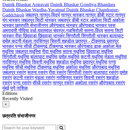
Dainik Bhaskar Amravati
Dainik Bhaskar Gondiya-Bhandara
Dainik Bhaskar Wardha-Yavatmal
Dainik Bhaskar Chandrapur-
Gaddchiroli
जबलपुर
नागपुर-विदर्भ
नागपुर भास्कर
नागपुर डीबी स्टार
नागपुर
यंग भास्कर
जबलपुर सिटी भास्कर
जबलपुर डीबी स्टार
अकोला सिटी
अकोला
भास्कर
छत्रपति संभाजीनगर
औरंगाबाद भास्कर
औरंगाबाद भास्कर प्लस
अमरावती
गोंदिया
वर्धा-यवतमाल
चंद्रपुर-गड़चिरोली
सतना-विंध्य
सतना सिटी
भास्कर
रीवा
छिंदवाड़ा
छिंदवाड़ा भास्कर
सिंगरौली
सिंगरौली भास्कर
बालाघाट
दमोह
कटनी
मंडला
नरसिंगपुर
सिवनी
शहडोल
छतरपुर - टीकमगढ़
छतरपुर
भास्कर
पन्ना
सीधी
टीकमगढ़
टीकमगढ़ भास्कर
औरंगाबाद डाक
अकोला मेल
मधुरिमा
जबलपुर मधुरिमा
रीवा मधुरिमा
सतना मधुरिमा
छिंदवाड़ा मधुरिमा
सिंगरौली मधुरिमा
बालाघाट मधुरिमा
दमोह मधुरिमा
कटनी मधुरिमा
मंडला मधुरिमा
नरसिंगपुर मधुरिमा
सिवनी मधुरिमा
शहडोल मधुरिमा
छतरपुर मधुरिमा
पन्ना
मधुरिमा
सीधी मधुरिमा
टीकमगढ़ मधुरिमा
अकोला मधुरिमा
औरंगाबाद मधुरिमा
जबलपुर रसरंग
सतना रसरंग
रीवा रसरंग
सिंगरौली रसरंग
बालाघाट रसरंग
दमोह
रसरंग
कटनी रसरंग
मंडला रसरंग
नरसिंगपुर रसरंग
सिवनी रसरंग
शहडोल
रसरंग
पन्ना रसरंग
सीधी रसरंग
नागपुर रसरंग
अकोला रसरंग
औरंगाबाद रसरंग
मुंबई
पुणे
नाशिक
Editions
Recently Visited
×
छत्रपति संभाजीनगर