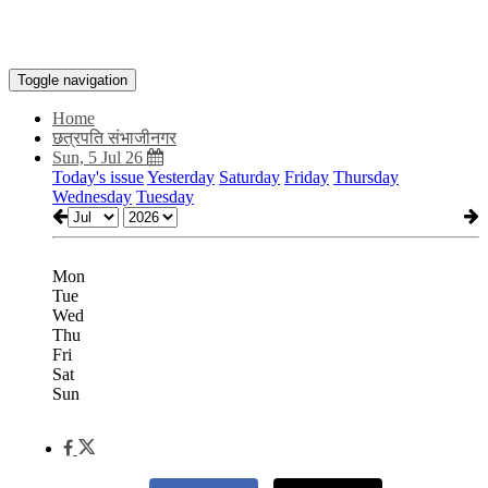
Toggle navigation
Home
छत्रपति संभाजीनगर
Sun, 5 Jul 26
Today's issue
Yesterday
Saturday
Friday
Thursday
Wednesday
Tuesday
Mon
Tue
Wed
Thu
Fri
Sat
Sun