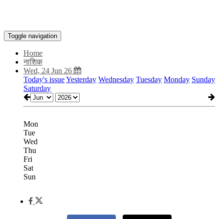
Toggle navigation
Home
नाशिक
Wed, 24 Jun 26
Today's issue
Yesterday
Wednesday
Tuesday
Monday
Sunday
Saturday
Mon
Tue
Wed
Thu
Fri
Sat
Sun