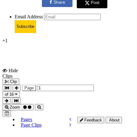
Share
Post
Email Address
Subscribe
+1
Hide
Show
Clips
Clips
Clip
Page
of 16
Zoom
Pages
Feedback
About
Page Clips