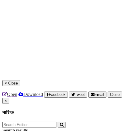
×
Close
Open
Download
Facebook
Tweet
Email
Close
×
नाशिक
Search results