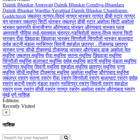
Dainik Bhaskar Amravati
Dainik Bhaskar Gondiya-Bhandara
Dainik Bhaskar Wardha-Yavatmal
Dainik Bhaskar Chandrapur-
Gaddchiroli
जबलपुर
नागपुर-विदर्भ
नागपुर भास्कर
नागपुर डीबी स्टार
नागपुर
यंग भास्कर
जबलपुर सिटी भास्कर
जबलपुर डीबी स्टार
अकोला सिटी
अकोला
भास्कर
छत्रपति संभाजीनगर
औरंगाबाद भास्कर
औरंगाबाद भास्कर प्लस
अमरावती
गोंदिया
वर्धा-यवतमाल
चंद्रपुर-गड़चिरोली
सतना-विंध्य
सतना सिटी
भास्कर
रीवा
छिंदवाड़ा
छिंदवाड़ा भास्कर
सिंगरौली
सिंगरौली भास्कर
बालाघाट
दमोह
कटनी
मंडला
नरसिंगपुर
सिवनी
शहडोल
छतरपुर - टीकमगढ़
छतरपुर
भास्कर
पन्ना
सीधी
टीकमगढ़
टीकमगढ़ भास्कर
औरंगाबाद डाक
अकोला मेल
मधुरिमा
जबलपुर मधुरिमा
रीवा मधुरिमा
सतना मधुरिमा
छिंदवाड़ा मधुरिमा
सिंगरौली मधुरिमा
बालाघाट मधुरिमा
दमोह मधुरिमा
कटनी मधुरिमा
मंडला मधुरिमा
नरसिंगपुर मधुरिमा
सिवनी मधुरिमा
शहडोल मधुरिमा
छतरपुर मधुरिमा
पन्ना
मधुरिमा
सीधी मधुरिमा
टीकमगढ़ मधुरिमा
अकोला मधुरिमा
औरंगाबाद मधुरिमा
जबलपुर रसरंग
सतना रसरंग
रीवा रसरंग
सिंगरौली रसरंग
बालाघाट रसरंग
दमोह
रसरंग
कटनी रसरंग
मंडला रसरंग
नरसिंगपुर रसरंग
सिवनी रसरंग
शहडोल
रसरंग
पन्ना रसरंग
सीधी रसरंग
नागपुर रसरंग
अकोला रसरंग
औरंगाबाद रसरंग
मुंबई
पुणे
नाशिक
Editions
Recently Visited
×
नाशिक