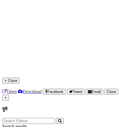
×
Close
Open
Download
Facebook
Tweet
Email
Close
×
पुणे
Search results