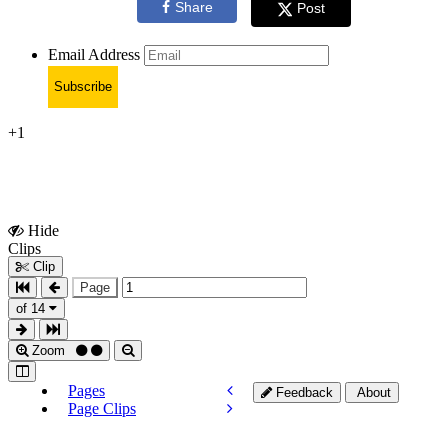
Share
Post
Email Address
Subscribe
+1
Hide
Show
Clips
Clips
Clip
Page
of 14
Zoom
Pages
Feedback
About
Page Clips