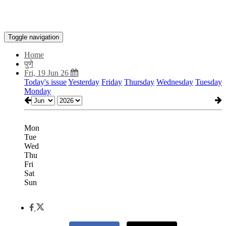
Toggle navigation
Home
पुणे
Fri, 19 Jun 26
Today's issue
Yesterday
Friday
Thursday
Wednesday
Tuesday
Monday
Mon
Tue
Wed
Thu
Fri
Sat
Sun