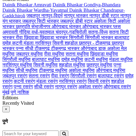
Dainik Bhaskar Amravati
Dainik Bhaskar Gondiya-Bhandara
Dainik Bhaskar Wardha-Yavatmal
Dainik Bhaskar Chandrapur-
Gaddchiroli
जबलपुर
नागपुर-विदर्भ
नागपुर भास्कर
नागपुर डीबी स्टार
नागपुर
यंग भास्कर
जबलपुर सिटी भास्कर
जबलपुर डीबी स्टार
अकोला सिटी
अकोला
भास्कर
छत्रपति संभाजीनगर
औरंगाबाद भास्कर
औरंगाबाद भास्कर प्लस
अमरावती
गोंदिया
वर्धा-यवतमाल
चंद्रपुर-गड़चिरोली
सतना-विंध्य
सतना सिटी
भास्कर
रीवा
छिंदवाड़ा
छिंदवाड़ा भास्कर
सिंगरौली
सिंगरौली भास्कर
बालाघाट
दमोह
कटनी
मंडला
नरसिंगपुर
सिवनी
शहडोल
छतरपुर - टीकमगढ़
छतरपुर
भास्कर
पन्ना
सीधी
टीकमगढ़
टीकमगढ़ भास्कर
औरंगाबाद डाक
अकोला मेल
मधुरिमा
जबलपुर मधुरिमा
रीवा मधुरिमा
सतना मधुरिमा
छिंदवाड़ा मधुरिमा
सिंगरौली मधुरिमा
बालाघाट मधुरिमा
दमोह मधुरिमा
कटनी मधुरिमा
मंडला मधुरिमा
नरसिंगपुर मधुरिमा
सिवनी मधुरिमा
शहडोल मधुरिमा
छतरपुर मधुरिमा
पन्ना
मधुरिमा
सीधी मधुरिमा
टीकमगढ़ मधुरिमा
अकोला मधुरिमा
औरंगाबाद मधुरिमा
जबलपुर रसरंग
सतना रसरंग
रीवा रसरंग
सिंगरौली रसरंग
बालाघाट रसरंग
दमोह
रसरंग
कटनी रसरंग
मंडला रसरंग
नरसिंगपुर रसरंग
सिवनी रसरंग
शहडोल
रसरंग
पन्ना रसरंग
सीधी रसरंग
नागपुर रसरंग
अकोला रसरंग
औरंगाबाद रसरंग
मुंबई
पुणे
नाशिक
Editions
Recently Visited
×
पुणे