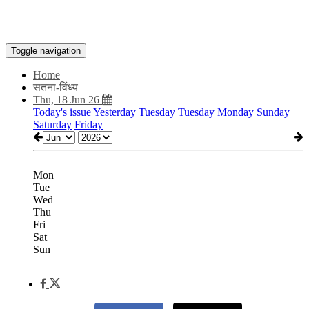
Toggle navigation
Home
सतना-विंध्य
Thu, 18 Jun 26
Today's issue
Yesterday
Tuesday
Tuesday
Monday
Sunday
Saturday
Friday
Mon
Tue
Wed
Thu
Fri
Sat
Sun