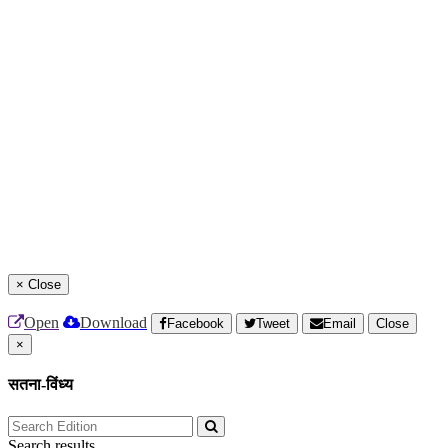
×
Close
Open
Download
Facebook
Tweet
Email
Close
×
सतना-विंध्य
Search results