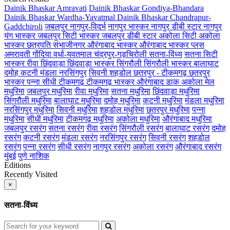
Dainik Bhaskar Amravati
Dainik Bhaskar Gondiya-Bhandara
Dainik Bhaskar Wardha-Yavatmal
Dainik Bhaskar Chandrapur-
Gaddchiroli
जबलपुर
नागपुर-विदर्भ
नागपुर भास्कर
नागपुर डीबी स्टार
नागपुर
यंग भास्कर
जबलपुर सिटी भास्कर
जबलपुर डीबी स्टार
अकोला सिटी
अकोला
भास्कर
छत्रपति संभाजीनगर
औरंगाबाद भास्कर
औरंगाबाद भास्कर प्लस
अमरावती
गोंदिया
वर्धा-यवतमाल
चंद्रपुर-गड़चिरोली
सतना-विंध्य
सतना सिटी
भास्कर
रीवा
छिंदवाड़ा
छिंदवाड़ा भास्कर
सिंगरौली
सिंगरौली भास्कर
बालाघाट
दमोह
कटनी
मंडला
नरसिंगपुर
सिवनी
शहडोल
छतरपुर - टीकमगढ़
छतरपुर
भास्कर
पन्ना
सीधी
टीकमगढ़
टीकमगढ़ भास्कर
औरंगाबाद डाक
अकोला मेल
मधुरिमा
जबलपुर मधुरिमा
रीवा मधुरिमा
सतना मधुरिमा
छिंदवाड़ा मधुरिमा
सिंगरौली मधुरिमा
बालाघाट मधुरिमा
दमोह मधुरिमा
कटनी मधुरिमा
मंडला मधुरिमा
नरसिंगपुर मधुरिमा
सिवनी मधुरिमा
शहडोल मधुरिमा
छतरपुर मधुरिमा
पन्ना
मधुरिमा
सीधी मधुरिमा
टीकमगढ़ मधुरिमा
अकोला मधुरिमा
औरंगाबाद मधुरिमा
जबलपुर रसरंग
सतना रसरंग
रीवा रसरंग
सिंगरौली रसरंग
बालाघाट रसरंग
दमोह
रसरंग
कटनी रसरंग
मंडला रसरंग
नरसिंगपुर रसरंग
सिवनी रसरंग
शहडोल
रसरंग
पन्ना रसरंग
सीधी रसरंग
नागपुर रसरंग
अकोला रसरंग
औरंगाबाद रसरंग
मुंबई
पुणे
नाशिक
Editions
Recently Visited
×
सतना-विंध्य