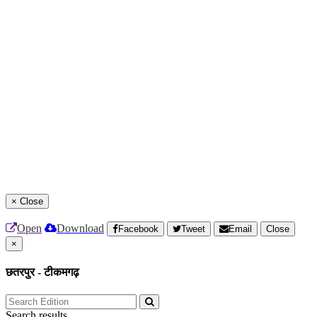
×
Close
Open
Download
Facebook
Tweet
Email
Close
×
छतरपुर - टीकमगढ़
Search results