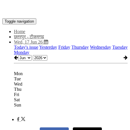
Toggle navigation
Home
छतरपुर - टीकमगढ़
Wed, 17 Jun 26
Today's issue
Yesterday
Friday
Thursday
Wednesday
Tuesday
Monday
Mon
Tue
Wed
Thu
Fri
Sat
Sun