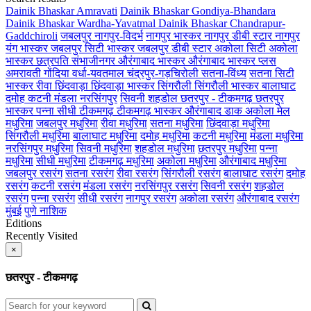
Dainik Bhaskar Amravati
Dainik Bhaskar Gondiya-Bhandara
Dainik Bhaskar Wardha-Yavatmal
Dainik Bhaskar Chandrapur-
Gaddchiroli
जबलपुर
नागपुर-विदर्भ
नागपुर भास्कर
नागपुर डीबी स्टार
नागपुर
यंग भास्कर
जबलपुर सिटी भास्कर
जबलपुर डीबी स्टार
अकोला सिटी
अकोला
भास्कर
छत्रपति संभाजीनगर
औरंगाबाद भास्कर
औरंगाबाद भास्कर प्लस
अमरावती
गोंदिया
वर्धा-यवतमाल
चंद्रपुर-गड़चिरोली
सतना-विंध्य
सतना सिटी
भास्कर
रीवा
छिंदवाड़ा
छिंदवाड़ा भास्कर
सिंगरौली
सिंगरौली भास्कर
बालाघाट
दमोह
कटनी
मंडला
नरसिंगपुर
सिवनी
शहडोल
छतरपुर - टीकमगढ़
छतरपुर
भास्कर
पन्ना
सीधी
टीकमगढ़
टीकमगढ़ भास्कर
औरंगाबाद डाक
अकोला मेल
मधुरिमा
जबलपुर मधुरिमा
रीवा मधुरिमा
सतना मधुरिमा
छिंदवाड़ा मधुरिमा
सिंगरौली मधुरिमा
बालाघाट मधुरिमा
दमोह मधुरिमा
कटनी मधुरिमा
मंडला मधुरिमा
नरसिंगपुर मधुरिमा
सिवनी मधुरिमा
शहडोल मधुरिमा
छतरपुर मधुरिमा
पन्ना
मधुरिमा
सीधी मधुरिमा
टीकमगढ़ मधुरिमा
अकोला मधुरिमा
औरंगाबाद मधुरिमा
जबलपुर रसरंग
सतना रसरंग
रीवा रसरंग
सिंगरौली रसरंग
बालाघाट रसरंग
दमोह
रसरंग
कटनी रसरंग
मंडला रसरंग
नरसिंगपुर रसरंग
सिवनी रसरंग
शहडोल
रसरंग
पन्ना रसरंग
सीधी रसरंग
नागपुर रसरंग
अकोला रसरंग
औरंगाबाद रसरंग
मुंबई
पुणे
नाशिक
Editions
Recently Visited
×
छतरपुर - टीकमगढ़