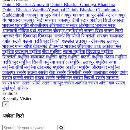
Dainik Bhaskar Amravati
Dainik Bhaskar Gondiya-Bhandara
Dainik Bhaskar Wardha-Yavatmal
Dainik Bhaskar Chandrapur-
Gaddchiroli
जबलपुर
नागपुर-विदर्भ
नागपुर भास्कर
नागपुर डीबी स्टार
नागपुर
यंग भास्कर
जबलपुर सिटी भास्कर
जबलपुर डीबी स्टार
अकोला सिटी
अकोला
भास्कर
छत्रपति संभाजीनगर
औरंगाबाद भास्कर
औरंगाबाद भास्कर प्लस
अमरावती
गोंदिया
वर्धा-यवतमाल
चंद्रपुर-गड़चिरोली
सतना-विंध्य
सतना सिटी
भास्कर
रीवा
छिंदवाड़ा
छिंदवाड़ा भास्कर
सिंगरौली
सिंगरौली भास्कर
बालाघाट
दमोह
कटनी
मंडला
नरसिंगपुर
सिवनी
शहडोल
छतरपुर - टीकमगढ़
छतरपुर
भास्कर
पन्ना
सीधी
टीकमगढ़
टीकमगढ़ भास्कर
औरंगाबाद डाक
अकोला मेल
मधुरिमा
जबलपुर मधुरिमा
रीवा मधुरिमा
सतना मधुरिमा
छिंदवाड़ा मधुरिमा
सिंगरौली मधुरिमा
बालाघाट मधुरिमा
दमोह मधुरिमा
कटनी मधुरिमा
मंडला मधुरिमा
नरसिंगपुर मधुरिमा
सिवनी मधुरिमा
शहडोल मधुरिमा
छतरपुर मधुरिमा
पन्ना
मधुरिमा
सीधी मधुरिमा
टीकमगढ़ मधुरिमा
अकोला मधुरिमा
औरंगाबाद मधुरिमा
जबलपुर रसरंग
सतना रसरंग
रीवा रसरंग
सिंगरौली रसरंग
बालाघाट रसरंग
दमोह
रसरंग
कटनी रसरंग
मंडला रसरंग
नरसिंगपुर रसरंग
सिवनी रसरंग
शहडोल
रसरंग
पन्ना रसरंग
सीधी रसरंग
नागपुर रसरंग
अकोला रसरंग
औरंगाबाद रसरंग
मुंबई
पुणे
नाशिक
Editions
Recently Visited
×
अकोला सिटी