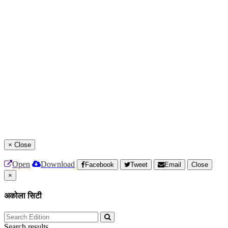
×
Close
Open
Download
Facebook
Tweet
Email
Close
×
अकोला सिटी
Search results