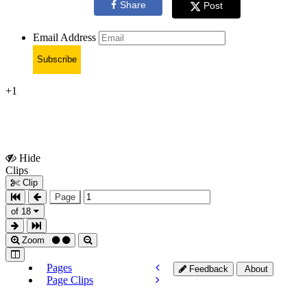
Share
Post
Email Address
Subscribe
+1
Hide
Show
Clips
Clips
Clip
Page
of 18
Zoom
Pages
Feedback
About
Page Clips