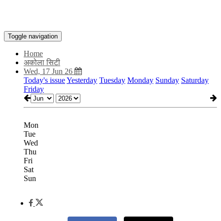
Toggle navigation
Home
अकोला सिटी
Wed, 17 Jun 26
Today's issue
Yesterday
Tuesday
Monday
Sunday
Saturday
Friday
Mon
Tue
Wed
Thu
Fri
Sat
Sun