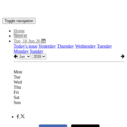
Toggle navigation
Home
छिंदवाड़ा
Tue, 16 Jun 26
Today's issue
Yesterday
Thursday
Wednesday
Tuesday
Monday
Sunday
Mon
Tue
Wed
Thu
Fri
Sat
Sun