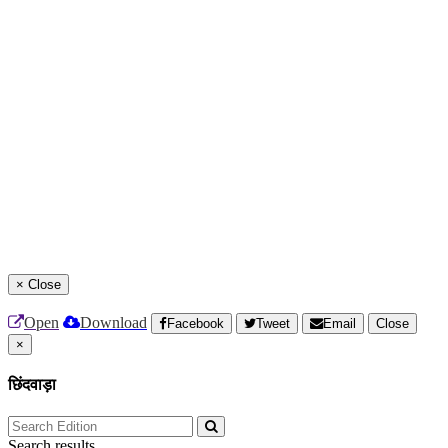
×
Close
Open
Download
Facebook
Tweet
Email
Close
×
छिंदवाड़ा
Search results