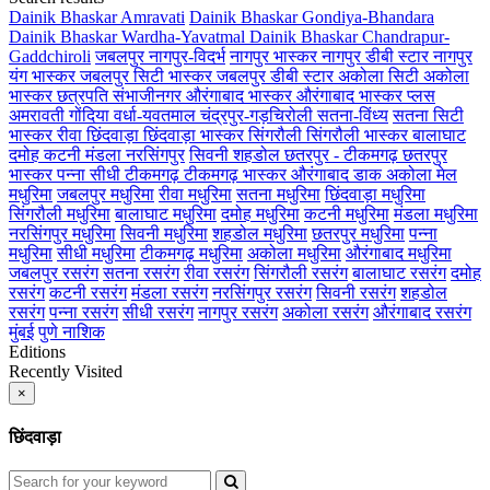
Dainik Bhaskar Amravati
Dainik Bhaskar Gondiya-Bhandara
Dainik Bhaskar Wardha-Yavatmal
Dainik Bhaskar Chandrapur-
Gaddchiroli
जबलपुर
नागपुर-विदर्भ
नागपुर भास्कर
नागपुर डीबी स्टार
नागपुर
यंग भास्कर
जबलपुर सिटी भास्कर
जबलपुर डीबी स्टार
अकोला सिटी
अकोला
भास्कर
छत्रपति संभाजीनगर
औरंगाबाद भास्कर
औरंगाबाद भास्कर प्लस
अमरावती
गोंदिया
वर्धा-यवतमाल
चंद्रपुर-गड़चिरोली
सतना-विंध्य
सतना सिटी
भास्कर
रीवा
छिंदवाड़ा
छिंदवाड़ा भास्कर
सिंगरौली
सिंगरौली भास्कर
बालाघाट
दमोह
कटनी
मंडला
नरसिंगपुर
सिवनी
शहडोल
छतरपुर - टीकमगढ़
छतरपुर
भास्कर
पन्ना
सीधी
टीकमगढ़
टीकमगढ़ भास्कर
औरंगाबाद डाक
अकोला मेल
मधुरिमा
जबलपुर मधुरिमा
रीवा मधुरिमा
सतना मधुरिमा
छिंदवाड़ा मधुरिमा
सिंगरौली मधुरिमा
बालाघाट मधुरिमा
दमोह मधुरिमा
कटनी मधुरिमा
मंडला मधुरिमा
नरसिंगपुर मधुरिमा
सिवनी मधुरिमा
शहडोल मधुरिमा
छतरपुर मधुरिमा
पन्ना
मधुरिमा
सीधी मधुरिमा
टीकमगढ़ मधुरिमा
अकोला मधुरिमा
औरंगाबाद मधुरिमा
जबलपुर रसरंग
सतना रसरंग
रीवा रसरंग
सिंगरौली रसरंग
बालाघाट रसरंग
दमोह
रसरंग
कटनी रसरंग
मंडला रसरंग
नरसिंगपुर रसरंग
सिवनी रसरंग
शहडोल
रसरंग
पन्ना रसरंग
सीधी रसरंग
नागपुर रसरंग
अकोला रसरंग
औरंगाबाद रसरंग
मुंबई
पुणे
नाशिक
Editions
Recently Visited
×
छिंदवाड़ा