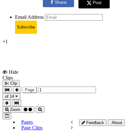
Share
Post
Email Address
Subscribe
+1
Hide
Show
Clips
Clips
Clip
Page
of 14
Zoom
Pages
Feedback
About
Page Clips