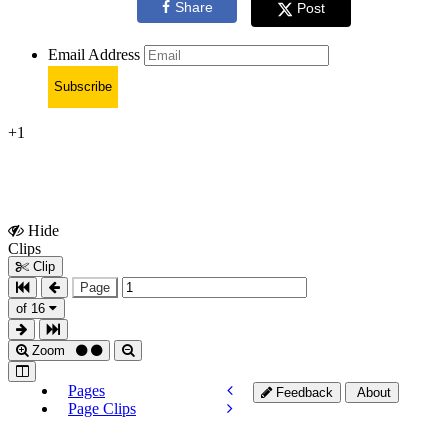
Share
Post
Email Address
Subscribe
+1
Hide
Show
Clips
Clips
Clip
Page
of 16
Zoom
Pages
Feedback
About
Page Clips