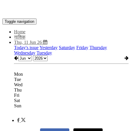
Toggle navigation
Home
नाशिक
Thu, 11 Jun 26
Today's issue
Yesterday
Saturday
Friday
Thursday
Wednesday
Tuesday
Mon
Tue
Wed
Thu
Fri
Sat
Sun