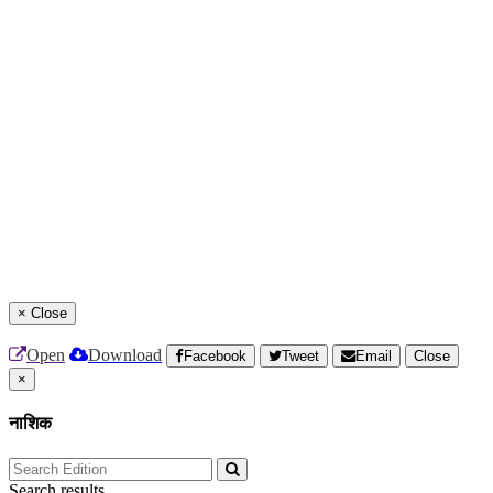
×
Close
Open
Download
Facebook
Tweet
Email
Close
×
नाशिक
Search results