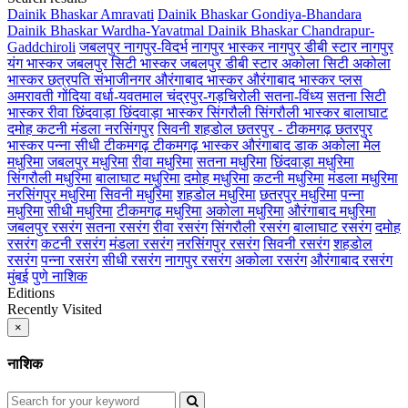
Dainik Bhaskar Amravati
Dainik Bhaskar Gondiya-Bhandara
Dainik Bhaskar Wardha-Yavatmal
Dainik Bhaskar Chandrapur-
Gaddchiroli
जबलपुर
नागपुर-विदर्भ
नागपुर भास्कर
नागपुर डीबी स्टार
नागपुर
यंग भास्कर
जबलपुर सिटी भास्कर
जबलपुर डीबी स्टार
अकोला सिटी
अकोला
भास्कर
छत्रपति संभाजीनगर
औरंगाबाद भास्कर
औरंगाबाद भास्कर प्लस
अमरावती
गोंदिया
वर्धा-यवतमाल
चंद्रपुर-गड़चिरोली
सतना-विंध्य
सतना सिटी
भास्कर
रीवा
छिंदवाड़ा
छिंदवाड़ा भास्कर
सिंगरौली
सिंगरौली भास्कर
बालाघाट
दमोह
कटनी
मंडला
नरसिंगपुर
सिवनी
शहडोल
छतरपुर - टीकमगढ़
छतरपुर
भास्कर
पन्ना
सीधी
टीकमगढ़
टीकमगढ़ भास्कर
औरंगाबाद डाक
अकोला मेल
मधुरिमा
जबलपुर मधुरिमा
रीवा मधुरिमा
सतना मधुरिमा
छिंदवाड़ा मधुरिमा
सिंगरौली मधुरिमा
बालाघाट मधुरिमा
दमोह मधुरिमा
कटनी मधुरिमा
मंडला मधुरिमा
नरसिंगपुर मधुरिमा
सिवनी मधुरिमा
शहडोल मधुरिमा
छतरपुर मधुरिमा
पन्ना
मधुरिमा
सीधी मधुरिमा
टीकमगढ़ मधुरिमा
अकोला मधुरिमा
औरंगाबाद मधुरिमा
जबलपुर रसरंग
सतना रसरंग
रीवा रसरंग
सिंगरौली रसरंग
बालाघाट रसरंग
दमोह
रसरंग
कटनी रसरंग
मंडला रसरंग
नरसिंगपुर रसरंग
सिवनी रसरंग
शहडोल
रसरंग
पन्ना रसरंग
सीधी रसरंग
नागपुर रसरंग
अकोला रसरंग
औरंगाबाद रसरंग
मुंबई
पुणे
नाशिक
Editions
Recently Visited
×
नाशिक