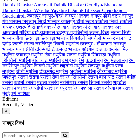
Dainik Bhaskar Amravati
Dainik Bhaskar Gondiya-Bhandara
Dainik Bhaskar Wardha-Yavatmal
Dainik Bhaskar Chandrapur-
Gaddchiroli
जबलपुर
नागपुर-विदर्भ
नागपुर भास्कर
नागपुर डीबी स्टार
नागपुर
यंग भास्कर
जबलपुर सिटी भास्कर
जबलपुर डीबी स्टार
अकोला सिटी
अकोला
भास्कर
छत्रपति संभाजीनगर
औरंगाबाद भास्कर
औरंगाबाद भास्कर प्लस
अमरावती
गोंदिया
वर्धा-यवतमाल
चंद्रपुर-गड़चिरोली
सतना-विंध्य
सतना सिटी
भास्कर
रीवा
छिंदवाड़ा
छिंदवाड़ा भास्कर
सिंगरौली
सिंगरौली भास्कर
बालाघाट
दमोह
कटनी
मंडला
नरसिंगपुर
सिवनी
शहडोल
छतरपुर - टीकमगढ़
छतरपुर
भास्कर
पन्ना
सीधी
टीकमगढ़
टीकमगढ़ भास्कर
औरंगाबाद डाक
अकोला मेल
मधुरिमा
जबलपुर मधुरिमा
रीवा मधुरिमा
सतना मधुरिमा
छिंदवाड़ा मधुरिमा
सिंगरौली मधुरिमा
बालाघाट मधुरिमा
दमोह मधुरिमा
कटनी मधुरिमा
मंडला मधुरिमा
नरसिंगपुर मधुरिमा
सिवनी मधुरिमा
शहडोल मधुरिमा
छतरपुर मधुरिमा
पन्ना
मधुरिमा
सीधी मधुरिमा
टीकमगढ़ मधुरिमा
अकोला मधुरिमा
औरंगाबाद मधुरिमा
जबलपुर रसरंग
सतना रसरंग
रीवा रसरंग
सिंगरौली रसरंग
बालाघाट रसरंग
दमोह
रसरंग
कटनी रसरंग
मंडला रसरंग
नरसिंगपुर रसरंग
सिवनी रसरंग
शहडोल
रसरंग
पन्ना रसरंग
सीधी रसरंग
नागपुर रसरंग
अकोला रसरंग
औरंगाबाद रसरंग
मुंबई
पुणे
नाशिक
Editions
Recently Visited
×
नागपुर-विदर्भ