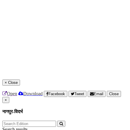
×
Close
Open
Download
Facebook
Tweet
Email
Close
×
नागपुर-विदर्भ
Search results