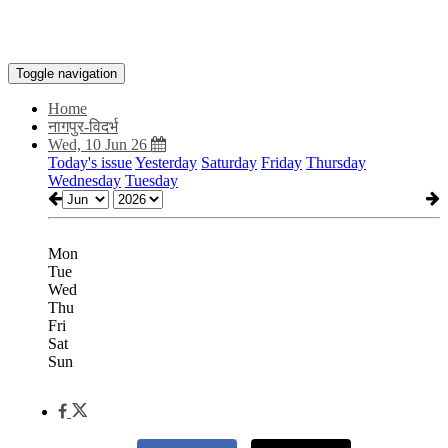
Toggle navigation
Home
नागपुर-विदर्भ
Wed, 10 Jun 26
Today's issue
Yesterday
Saturday
Friday
Thursday
Wednesday
Tuesday
Mon
Tue
Wed
Thu
Fri
Sat
Sun