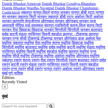
Dainik Bhaskar Amravati
Dainik Bhaskar Gondiya-Bhandara
Dainik Bhaskar Wardha-Yavatmal
Dainik Bhaskar Chandrapur-
Gaddchiroli
जबलपुर
नागपुर-विदर्भ
नागपुर भास्कर
नागपुर डीबी स्टार
नागपुर
यंग भास्कर
जबलपुर सिटी भास्कर
जबलपुर डीबी स्टार
अकोला सिटी
अकोला
भास्कर
छत्रपति संभाजीनगर
औरंगाबाद भास्कर
औरंगाबाद भास्कर प्लस
अमरावती
गोंदिया
वर्धा-यवतमाल
चंद्रपुर-गड़चिरोली
सतना-विंध्य
सतना सिटी
भास्कर
रीवा
छिंदवाड़ा
छिंदवाड़ा भास्कर
सिंगरौली
सिंगरौली भास्कर
बालाघाट
दमोह
कटनी
मंडला
नरसिंगपुर
सिवनी
शहडोल
छतरपुर - टीकमगढ़
छतरपुर
भास्कर
पन्ना
सीधी
टीकमगढ़
टीकमगढ़ भास्कर
औरंगाबाद डाक
अकोला मेल
मधुरिमा
जबलपुर मधुरिमा
रीवा मधुरिमा
सतना मधुरिमा
छिंदवाड़ा मधुरिमा
सिंगरौली मधुरिमा
बालाघाट मधुरिमा
दमोह मधुरिमा
कटनी मधुरिमा
मंडला मधुरिमा
नरसिंगपुर मधुरिमा
सिवनी मधुरिमा
शहडोल मधुरिमा
छतरपुर मधुरिमा
पन्ना
मधुरिमा
सीधी मधुरिमा
टीकमगढ़ मधुरिमा
अकोला मधुरिमा
औरंगाबाद मधुरिमा
जबलपुर रसरंग
सतना रसरंग
रीवा रसरंग
सिंगरौली रसरंग
बालाघाट रसरंग
दमोह
रसरंग
कटनी रसरंग
मंडला रसरंग
नरसिंगपुर रसरंग
सिवनी रसरंग
शहडोल
रसरंग
पन्ना रसरंग
सीधी रसरंग
नागपुर रसरंग
अकोला रसरंग
औरंगाबाद रसरंग
मुंबई
पुणे
नाशिक
Editions
Recently Visited
×
मुंबई