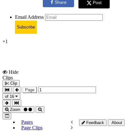
Share
Post
Email Address
Subscribe
+1
Hide
Show
Clips
Clips
Clip
Page
of 16
Zoom
Pages
Feedback
About
Page Clips