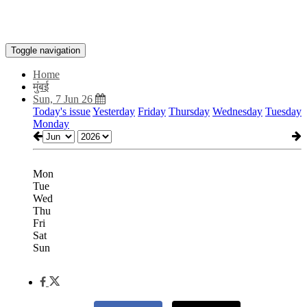
Toggle navigation
Home
मुंबई
Sun, 7 Jun 26
Today's issue
Yesterday
Friday
Thursday
Wednesday
Tuesday
Monday
Mon
Tue
Wed
Thu
Fri
Sat
Sun