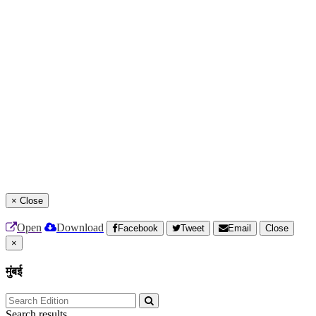
×
Close
Open
Download
Facebook
Tweet
Email
Close
×
मुंबई
Search results