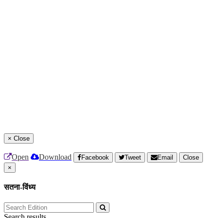
×
Close
Open
Download
Facebook
Tweet
Email
Close
×
सतना-विंध्य
Search results