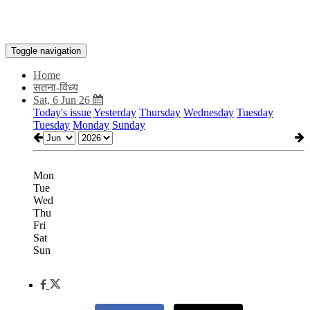
Toggle navigation
Home
सतना-विंध्य
Sat, 6 Jun 26
Today's issue
Yesterday
Thursday
Wednesday
Tuesday
Tuesday
Monday
Sunday
Mon
Tue
Wed
Thu
Fri
Sat
Sun