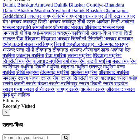
Dainik Bhaskar Amravati
Dainik Bhaskar Gondiya-Bhandara
Dainik Bhaskar Wardha-Yavatmal
Dainik Bhaskar Chandrapur-
Gaddchiroli
जबलपुर
नागपुर-विदर्भ
नागपुर भास्कर
नागपुर डीबी स्टार
नागपुर
यंग भास्कर
जबलपुर सिटी भास्कर
जबलपुर डीबी स्टार
अकोला सिटी
अकोला
भास्कर
छत्रपति संभाजीनगर
औरंगाबाद भास्कर
औरंगाबाद भास्कर प्लस
अमरावती
गोंदिया
वर्धा-यवतमाल
चंद्रपुर-गड़चिरोली
सतना-विंध्य
सतना सिटी
भास्कर
रीवा
छिंदवाड़ा
छिंदवाड़ा भास्कर
सिंगरौली
सिंगरौली भास्कर
बालाघाट
दमोह
कटनी
मंडला
नरसिंगपुर
सिवनी
शहडोल
छतरपुर - टीकमगढ़
छतरपुर
भास्कर
पन्ना
सीधी
टीकमगढ़
टीकमगढ़ भास्कर
औरंगाबाद डाक
अकोला मेल
मधुरिमा
जबलपुर मधुरिमा
रीवा मधुरिमा
सतना मधुरिमा
छिंदवाड़ा मधुरिमा
सिंगरौली मधुरिमा
बालाघाट मधुरिमा
दमोह मधुरिमा
कटनी मधुरिमा
मंडला मधुरिमा
नरसिंगपुर मधुरिमा
सिवनी मधुरिमा
शहडोल मधुरिमा
छतरपुर मधुरिमा
पन्ना
मधुरिमा
सीधी मधुरिमा
टीकमगढ़ मधुरिमा
अकोला मधुरिमा
औरंगाबाद मधुरिमा
जबलपुर रसरंग
सतना रसरंग
रीवा रसरंग
सिंगरौली रसरंग
बालाघाट रसरंग
दमोह
रसरंग
कटनी रसरंग
मंडला रसरंग
नरसिंगपुर रसरंग
सिवनी रसरंग
शहडोल
रसरंग
पन्ना रसरंग
सीधी रसरंग
नागपुर रसरंग
अकोला रसरंग
औरंगाबाद रसरंग
मुंबई
पुणे
नाशिक
Editions
Recently Visited
×
सतना-विंध्य