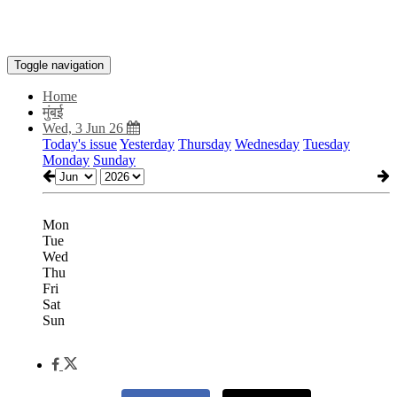
Toggle navigation
Home
मुंबई
Wed, 3 Jun 26
Today's issue
Yesterday
Thursday
Wednesday
Tuesday
Monday
Sunday
Mon
Tue
Wed
Thu
Fri
Sat
Sun