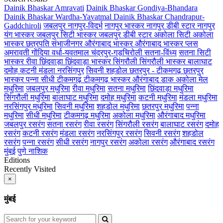
Dainik Bhaskar Amravati
Dainik Bhaskar Gondiya-Bhandara
Dainik Bhaskar Wardha-Yavatmal
Dainik Bhaskar Chandrapur-
Gaddchiroli
जबलपुर
नागपुर-विदर्भ
नागपुर भास्कर
नागपुर डीबी स्टार
नागपुर
यंग भास्कर
जबलपुर सिटी भास्कर
जबलपुर डीबी स्टार
अकोला सिटी
अकोला
भास्कर
छत्रपति संभाजीनगर
औरंगाबाद भास्कर
औरंगाबाद भास्कर प्लस
अमरावती
गोंदिया
वर्धा-यवतमाल
चंद्रपुर-गड़चिरोली
सतना-विंध्य
सतना सिटी
भास्कर
रीवा
छिंदवाड़ा
छिंदवाड़ा भास्कर
सिंगरौली
सिंगरौली भास्कर
बालाघाट
दमोह
कटनी
मंडला
नरसिंगपुर
सिवनी
शहडोल
छतरपुर - टीकमगढ़
छतरपुर
भास्कर
पन्ना
सीधी
टीकमगढ़
टीकमगढ़ भास्कर
औरंगाबाद डाक
अकोला मेल
मधुरिमा
जबलपुर मधुरिमा
रीवा मधुरिमा
सतना मधुरिमा
छिंदवाड़ा मधुरिमा
सिंगरौली मधुरिमा
बालाघाट मधुरिमा
दमोह मधुरिमा
कटनी मधुरिमा
मंडला मधुरिमा
नरसिंगपुर मधुरिमा
सिवनी मधुरिमा
शहडोल मधुरिमा
छतरपुर मधुरिमा
पन्ना
मधुरिमा
सीधी मधुरिमा
टीकमगढ़ मधुरिमा
अकोला मधुरिमा
औरंगाबाद मधुरिमा
जबलपुर रसरंग
सतना रसरंग
रीवा रसरंग
सिंगरौली रसरंग
बालाघाट रसरंग
दमोह
रसरंग
कटनी रसरंग
मंडला रसरंग
नरसिंगपुर रसरंग
सिवनी रसरंग
शहडोल
रसरंग
पन्ना रसरंग
सीधी रसरंग
नागपुर रसरंग
अकोला रसरंग
औरंगाबाद रसरंग
मुंबई
पुणे
नाशिक
Editions
Recently Visited
×
मुंबई