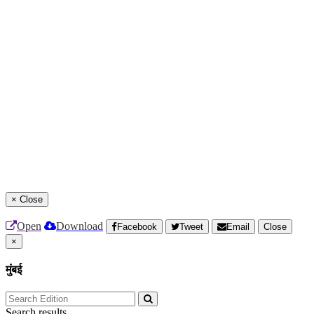
×
Close
Open
Download
Facebook
Tweet
Email
Close
×
मुंबई
Search results