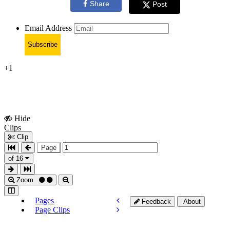
Share
Post
Email Address
Subscribe
+1
Hide
Show
Clips
Clips
Clip
Page
of 16
Zoom
Pages
Feedback
About
Page Clips