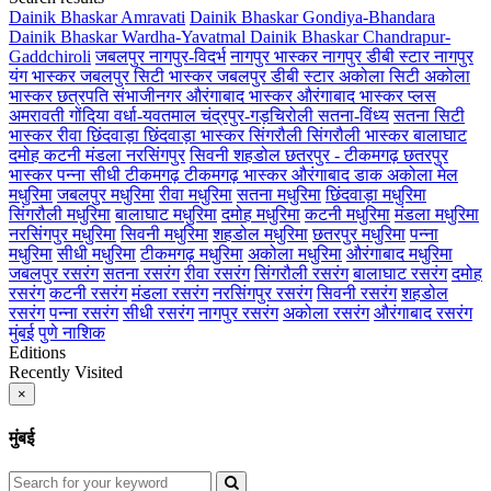
Dainik Bhaskar Amravati
Dainik Bhaskar Gondiya-Bhandara
Dainik Bhaskar Wardha-Yavatmal
Dainik Bhaskar Chandrapur-
Gaddchiroli
जबलपुर
नागपुर-विदर्भ
नागपुर भास्कर
नागपुर डीबी स्टार
नागपुर
यंग भास्कर
जबलपुर सिटी भास्कर
जबलपुर डीबी स्टार
अकोला सिटी
अकोला
भास्कर
छत्रपति संभाजीनगर
औरंगाबाद भास्कर
औरंगाबाद भास्कर प्लस
अमरावती
गोंदिया
वर्धा-यवतमाल
चंद्रपुर-गड़चिरोली
सतना-विंध्य
सतना सिटी
भास्कर
रीवा
छिंदवाड़ा
छिंदवाड़ा भास्कर
सिंगरौली
सिंगरौली भास्कर
बालाघाट
दमोह
कटनी
मंडला
नरसिंगपुर
सिवनी
शहडोल
छतरपुर - टीकमगढ़
छतरपुर
भास्कर
पन्ना
सीधी
टीकमगढ़
टीकमगढ़ भास्कर
औरंगाबाद डाक
अकोला मेल
मधुरिमा
जबलपुर मधुरिमा
रीवा मधुरिमा
सतना मधुरिमा
छिंदवाड़ा मधुरिमा
सिंगरौली मधुरिमा
बालाघाट मधुरिमा
दमोह मधुरिमा
कटनी मधुरिमा
मंडला मधुरिमा
नरसिंगपुर मधुरिमा
सिवनी मधुरिमा
शहडोल मधुरिमा
छतरपुर मधुरिमा
पन्ना
मधुरिमा
सीधी मधुरिमा
टीकमगढ़ मधुरिमा
अकोला मधुरिमा
औरंगाबाद मधुरिमा
जबलपुर रसरंग
सतना रसरंग
रीवा रसरंग
सिंगरौली रसरंग
बालाघाट रसरंग
दमोह
रसरंग
कटनी रसरंग
मंडला रसरंग
नरसिंगपुर रसरंग
सिवनी रसरंग
शहडोल
रसरंग
पन्ना रसरंग
सीधी रसरंग
नागपुर रसरंग
अकोला रसरंग
औरंगाबाद रसरंग
मुंबई
पुणे
नाशिक
Editions
Recently Visited
×
मुंबई