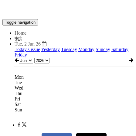
Toggle navigation
Home
मुंबई
Tue, 2 Jun 26
Today's issue
Yesterday
Tuesday
Monday
Sunday
Saturday
Friday
Mon
Tue
Wed
Thu
Fri
Sat
Sun