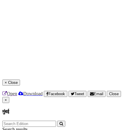
×
Close
Open
Download
Facebook
Tweet
Email
Close
×
मुंबई
Search results