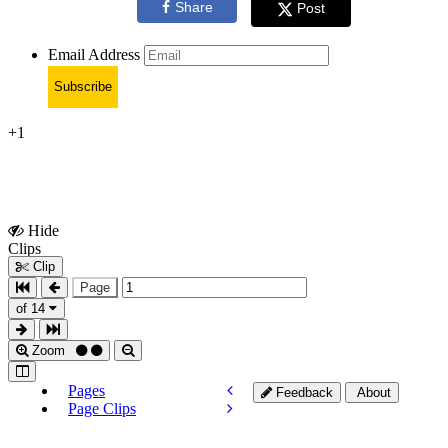
Share
Post
Email Address
Subscribe
+1
Hide
Show
Clips
Clips
Clip
Page
of 14
Zoom
Pages
Feedback
About
Page Clips