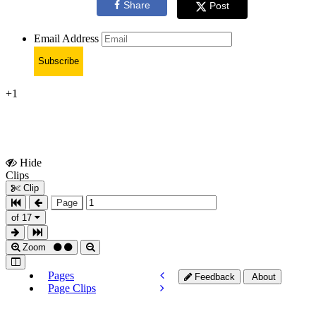
Share
Post
Email Address
Subscribe
+1
Hide
Show
Clips
Clips
Clip
Page
of 17
Zoom
Pages
Feedback
About
Page Clips