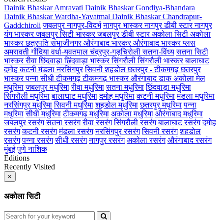
Dainik Bhaskar Amravati
Dainik Bhaskar Gondiya-Bhandara
Dainik Bhaskar Wardha-Yavatmal
Dainik Bhaskar Chandrapur-
Gaddchiroli
जबलपुर
नागपुर-विदर्भ
नागपुर भास्कर
नागपुर डीबी स्टार
नागपुर
यंग भास्कर
जबलपुर सिटी भास्कर
जबलपुर डीबी स्टार
अकोला सिटी
अकोला
भास्कर
छत्रपति संभाजीनगर
औरंगाबाद भास्कर
औरंगाबाद भास्कर प्लस
अमरावती
गोंदिया
वर्धा-यवतमाल
चंद्रपुर-गड़चिरोली
सतना-विंध्य
सतना सिटी
भास्कर
रीवा
छिंदवाड़ा
छिंदवाड़ा भास्कर
सिंगरौली
सिंगरौली भास्कर
बालाघाट
दमोह
कटनी
मंडला
नरसिंगपुर
सिवनी
शहडोल
छतरपुर - टीकमगढ़
छतरपुर
भास्कर
पन्ना
सीधी
टीकमगढ़
टीकमगढ़ भास्कर
औरंगाबाद डाक
अकोला मेल
मधुरिमा
जबलपुर मधुरिमा
रीवा मधुरिमा
सतना मधुरिमा
छिंदवाड़ा मधुरिमा
सिंगरौली मधुरिमा
बालाघाट मधुरिमा
दमोह मधुरिमा
कटनी मधुरिमा
मंडला मधुरिमा
नरसिंगपुर मधुरिमा
सिवनी मधुरिमा
शहडोल मधुरिमा
छतरपुर मधुरिमा
पन्ना
मधुरिमा
सीधी मधुरिमा
टीकमगढ़ मधुरिमा
अकोला मधुरिमा
औरंगाबाद मधुरिमा
जबलपुर रसरंग
सतना रसरंग
रीवा रसरंग
सिंगरौली रसरंग
बालाघाट रसरंग
दमोह
रसरंग
कटनी रसरंग
मंडला रसरंग
नरसिंगपुर रसरंग
सिवनी रसरंग
शहडोल
रसरंग
पन्ना रसरंग
सीधी रसरंग
नागपुर रसरंग
अकोला रसरंग
औरंगाबाद रसरंग
मुंबई
पुणे
नाशिक
Editions
Recently Visited
×
अकोला सिटी