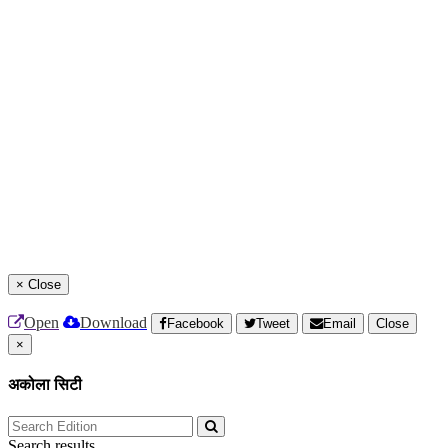
×
Close
Open
Download
Facebook
Tweet
Email
Close
×
अकोला सिटी
Search results