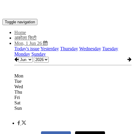
Toggle navigation
Home
अकोला सिटी
Mon, 1 Jun 26
Today's issue
Yesterday
Thursday
Wednesday
Tuesday
Monday
Sunday
Mon
Tue
Wed
Thu
Fri
Sat
Sun