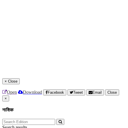
×
Close
Open
Download
Facebook
Tweet
Email
Close
×
नाशिक
Search results