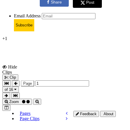
Share
Post
Email Address
Subscribe
+1
Hide
Show
Clips
Clips
Clip
Page
of 16
Zoom
Pages
Feedback
About
Page Clips