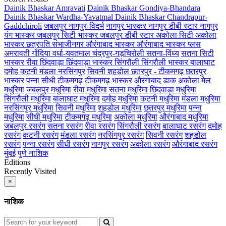
Dainik Bhaskar Amravati
Dainik Bhaskar Gondiya-Bhandara
Dainik Bhaskar Wardha-Yavatmal
Dainik Bhaskar Chandrapur-
Gaddchiroli
जबलपुर
नागपुर-विदर्भ
नागपुर भास्कर
नागपुर डीबी स्टार
नागपुर
यंग भास्कर
जबलपुर सिटी भास्कर
जबलपुर डीबी स्टार
अकोला सिटी
अकोला
भास्कर
छत्रपति संभाजीनगर
औरंगाबाद भास्कर
औरंगाबाद भास्कर प्लस
अमरावती
गोंदिया
वर्धा-यवतमाल
चंद्रपुर-गड़चिरोली
सतना-विंध्य
सतना सिटी
भास्कर
रीवा
छिंदवाड़ा
छिंदवाड़ा भास्कर
सिंगरौली
सिंगरौली भास्कर
बालाघाट
दमोह
कटनी
मंडला
नरसिंगपुर
सिवनी
शहडोल
छतरपुर - टीकमगढ़
छतरपुर
भास्कर
पन्ना
सीधी
टीकमगढ़
टीकमगढ़ भास्कर
औरंगाबाद डाक
अकोला मेल
मधुरिमा
जबलपुर मधुरिमा
रीवा मधुरिमा
सतना मधुरिमा
छिंदवाड़ा मधुरिमा
सिंगरौली मधुरिमा
बालाघाट मधुरिमा
दमोह मधुरिमा
कटनी मधुरिमा
मंडला मधुरिमा
नरसिंगपुर मधुरिमा
सिवनी मधुरिमा
शहडोल मधुरिमा
छतरपुर मधुरिमा
पन्ना
मधुरिमा
सीधी मधुरिमा
टीकमगढ़ मधुरिमा
अकोला मधुरिमा
औरंगाबाद मधुरिमा
जबलपुर रसरंग
सतना रसरंग
रीवा रसरंग
सिंगरौली रसरंग
बालाघाट रसरंग
दमोह
रसरंग
कटनी रसरंग
मंडला रसरंग
नरसिंगपुर रसरंग
सिवनी रसरंग
शहडोल
रसरंग
पन्ना रसरंग
सीधी रसरंग
नागपुर रसरंग
अकोला रसरंग
औरंगाबाद रसरंग
मुंबई
पुणे
नाशिक
Editions
Recently Visited
×
नाशिक