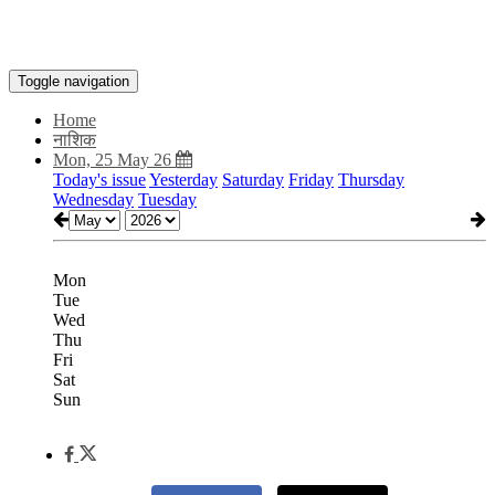
Toggle navigation
Home
नाशिक
Mon, 25 May 26
Today's issue
Yesterday
Saturday
Friday
Thursday
Wednesday
Tuesday
Mon
Tue
Wed
Thu
Fri
Sat
Sun