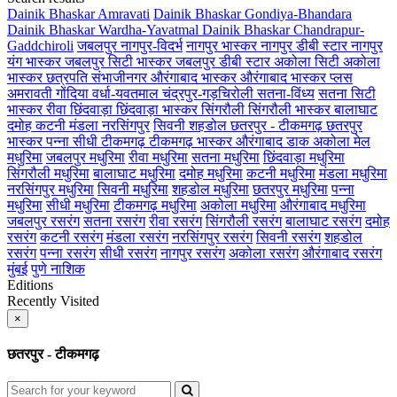
Dainik Bhaskar Amravati
Dainik Bhaskar Gondiya-Bhandara
Dainik Bhaskar Wardha-Yavatmal
Dainik Bhaskar Chandrapur-
Gaddchiroli
जबलपुर
नागपुर-विदर्भ
नागपुर भास्कर
नागपुर डीबी स्टार
नागपुर
यंग भास्कर
जबलपुर सिटी भास्कर
जबलपुर डीबी स्टार
अकोला सिटी
अकोला
भास्कर
छत्रपति संभाजीनगर
औरंगाबाद भास्कर
औरंगाबाद भास्कर प्लस
अमरावती
गोंदिया
वर्धा-यवतमाल
चंद्रपुर-गड़चिरोली
सतना-विंध्य
सतना सिटी
भास्कर
रीवा
छिंदवाड़ा
छिंदवाड़ा भास्कर
सिंगरौली
सिंगरौली भास्कर
बालाघाट
दमोह
कटनी
मंडला
नरसिंगपुर
सिवनी
शहडोल
छतरपुर - टीकमगढ़
छतरपुर
भास्कर
पन्ना
सीधी
टीकमगढ़
टीकमगढ़ भास्कर
औरंगाबाद डाक
अकोला मेल
मधुरिमा
जबलपुर मधुरिमा
रीवा मधुरिमा
सतना मधुरिमा
छिंदवाड़ा मधुरिमा
सिंगरौली मधुरिमा
बालाघाट मधुरिमा
दमोह मधुरिमा
कटनी मधुरिमा
मंडला मधुरिमा
नरसिंगपुर मधुरिमा
सिवनी मधुरिमा
शहडोल मधुरिमा
छतरपुर मधुरिमा
पन्ना
मधुरिमा
सीधी मधुरिमा
टीकमगढ़ मधुरिमा
अकोला मधुरिमा
औरंगाबाद मधुरिमा
जबलपुर रसरंग
सतना रसरंग
रीवा रसरंग
सिंगरौली रसरंग
बालाघाट रसरंग
दमोह
रसरंग
कटनी रसरंग
मंडला रसरंग
नरसिंगपुर रसरंग
सिवनी रसरंग
शहडोल
रसरंग
पन्ना रसरंग
सीधी रसरंग
नागपुर रसरंग
अकोला रसरंग
औरंगाबाद रसरंग
मुंबई
पुणे
नाशिक
Editions
Recently Visited
×
छतरपुर - टीकमगढ़