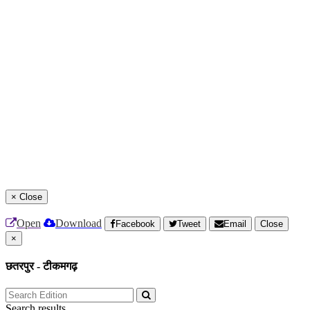
×
Close
Open
Download
Facebook
Tweet
Email
Close
×
छतरपुर - टीकमगढ़
Search results