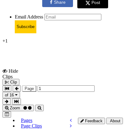
Share
Post
Email Address
Subscribe
+1
Hide
Show
Clips
Clips
Clip
Page
of 16
Zoom
Pages
Feedback
About
Page Clips