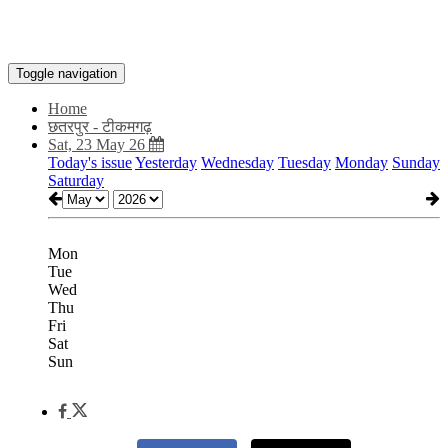
Toggle navigation
Home
छतरपुर - टीकमगढ़
Sat, 23 May 26
Today's issue
Yesterday
Wednesday
Tuesday
Monday
Sunday
Saturday
Mon
Tue
Wed
Thu
Fri
Sat
Sun