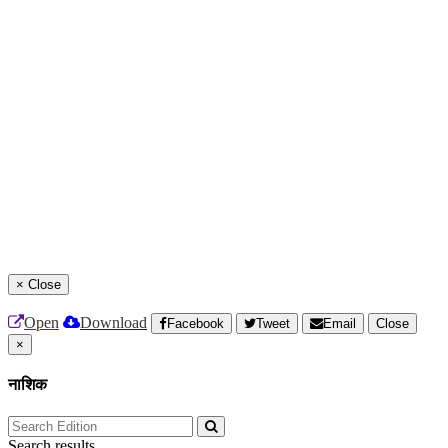
×
Close
Open
Download
Facebook
Tweet
Email
Close
×
नाशिक
Search results