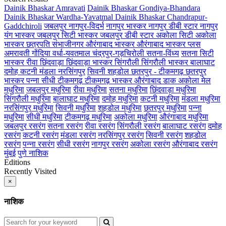
Dainik Bhaskar Amravati
Dainik Bhaskar Gondiya-Bhandara
Dainik Bhaskar Wardha-Yavatmal
Dainik Bhaskar Chandrapur-
Gaddchiroli
जबलपुर
नागपुर-विदर्भ
नागपुर भास्कर
नागपुर डीबी स्टार
नागपुर
यंग भास्कर
जबलपुर सिटी भास्कर
जबलपुर डीबी स्टार
अकोला सिटी
अकोला
भास्कर
छत्रपति संभाजीनगर
औरंगाबाद भास्कर
औरंगाबाद भास्कर प्लस
अमरावती
गोंदिया
वर्धा-यवतमाल
चंद्रपुर-गड़चिरोली
सतना-विंध्य
सतना सिटी
भास्कर
रीवा
छिंदवाड़ा
छिंदवाड़ा भास्कर
सिंगरौली
सिंगरौली भास्कर
बालाघाट
दमोह
कटनी
मंडला
नरसिंगपुर
सिवनी
शहडोल
छतरपुर - टीकमगढ़
छतरपुर
भास्कर
पन्ना
सीधी
टीकमगढ़
टीकमगढ़ भास्कर
औरंगाबाद डाक
अकोला मेल
मधुरिमा
जबलपुर मधुरिमा
रीवा मधुरिमा
सतना मधुरिमा
छिंदवाड़ा मधुरिमा
सिंगरौली मधुरिमा
बालाघाट मधुरिमा
दमोह मधुरिमा
कटनी मधुरिमा
मंडला मधुरिमा
नरसिंगपुर मधुरिमा
सिवनी मधुरिमा
शहडोल मधुरिमा
छतरपुर मधुरिमा
पन्ना
मधुरिमा
सीधी मधुरिमा
टीकमगढ़ मधुरिमा
अकोला मधुरिमा
औरंगाबाद मधुरिमा
जबलपुर रसरंग
सतना रसरंग
रीवा रसरंग
सिंगरौली रसरंग
बालाघाट रसरंग
दमोह
रसरंग
कटनी रसरंग
मंडला रसरंग
नरसिंगपुर रसरंग
सिवनी रसरंग
शहडोल
रसरंग
पन्ना रसरंग
सीधी रसरंग
नागपुर रसरंग
अकोला रसरंग
औरंगाबाद रसरंग
मुंबई
पुणे
नाशिक
Editions
Recently Visited
×
नाशिक