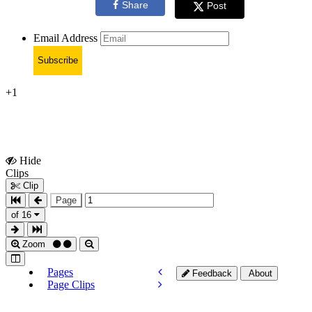
Share
Post
Email Address
Subscribe
+1
Hide
Show
Clips
Clips
Clip
Page
of 16
Zoom
Pages
Feedback
About
Page Clips