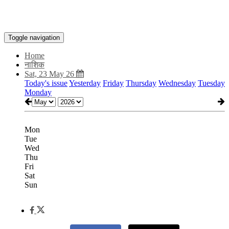
Toggle navigation
Home
नाशिक
Sat, 23 May 26
Today's issue
Yesterday
Friday
Thursday
Wednesday
Tuesday
Monday
Mon
Tue
Wed
Thu
Fri
Sat
Sun