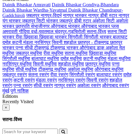
Dainik Bhaskar Amravati
Dainik Bhaskar Gondiya-Bhandara
Dainik Bhaskar Wardha-Yavatmal
Dainik Bhaskar Chandrapur-
Gaddchiroli
जबलपुर
नागपुर-विदर्भ
नागपुर भास्कर
नागपुर डीबी स्टार
नागपुर
यंग भास्कर
जबलपुर सिटी भास्कर
जबलपुर डीबी स्टार
अकोला सिटी
अकोला
भास्कर
छत्रपति संभाजीनगर
औरंगाबाद भास्कर
औरंगाबाद भास्कर प्लस
अमरावती
गोंदिया
वर्धा-यवतमाल
चंद्रपुर-गड़चिरोली
सतना-विंध्य
सतना सिटी
भास्कर
रीवा
छिंदवाड़ा
छिंदवाड़ा भास्कर
सिंगरौली
सिंगरौली भास्कर
बालाघाट
दमोह
कटनी
मंडला
नरसिंगपुर
सिवनी
शहडोल
छतरपुर - टीकमगढ़
छतरपुर
भास्कर
पन्ना
सीधी
टीकमगढ़
टीकमगढ़ भास्कर
औरंगाबाद डाक
अकोला मेल
मधुरिमा
जबलपुर मधुरिमा
रीवा मधुरिमा
सतना मधुरिमा
छिंदवाड़ा मधुरिमा
सिंगरौली मधुरिमा
बालाघाट मधुरिमा
दमोह मधुरिमा
कटनी मधुरिमा
मंडला मधुरिमा
नरसिंगपुर मधुरिमा
सिवनी मधुरिमा
शहडोल मधुरिमा
छतरपुर मधुरिमा
पन्ना
मधुरिमा
सीधी मधुरिमा
टीकमगढ़ मधुरिमा
अकोला मधुरिमा
औरंगाबाद मधुरिमा
जबलपुर रसरंग
सतना रसरंग
रीवा रसरंग
सिंगरौली रसरंग
बालाघाट रसरंग
दमोह
रसरंग
कटनी रसरंग
मंडला रसरंग
नरसिंगपुर रसरंग
सिवनी रसरंग
शहडोल
रसरंग
पन्ना रसरंग
सीधी रसरंग
नागपुर रसरंग
अकोला रसरंग
औरंगाबाद रसरंग
मुंबई
पुणे
नाशिक
Editions
Recently Visited
×
सतना-विंध्य