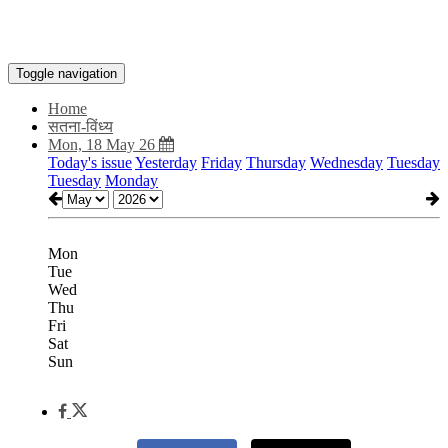
Toggle navigation
Home
सतना-विंध्य
Mon, 18 May 26
Today's issue
Yesterday
Friday
Thursday
Wednesday
Tuesday
Tuesday
Monday
Mon
Tue
Wed
Thu
Fri
Sat
Sun