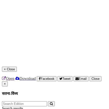
×
Close
Open
Download
Facebook
Tweet
Email
Close
×
सतना-विंध्य
Search results