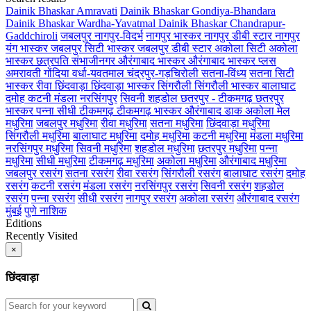
Dainik Bhaskar Amravati
Dainik Bhaskar Gondiya-Bhandara
Dainik Bhaskar Wardha-Yavatmal
Dainik Bhaskar Chandrapur-
Gaddchiroli
जबलपुर
नागपुर-विदर्भ
नागपुर भास्कर
नागपुर डीबी स्टार
नागपुर
यंग भास्कर
जबलपुर सिटी भास्कर
जबलपुर डीबी स्टार
अकोला सिटी
अकोला
भास्कर
छत्रपति संभाजीनगर
औरंगाबाद भास्कर
औरंगाबाद भास्कर प्लस
अमरावती
गोंदिया
वर्धा-यवतमाल
चंद्रपुर-गड़चिरोली
सतना-विंध्य
सतना सिटी
भास्कर
रीवा
छिंदवाड़ा
छिंदवाड़ा भास्कर
सिंगरौली
सिंगरौली भास्कर
बालाघाट
दमोह
कटनी
मंडला
नरसिंगपुर
सिवनी
शहडोल
छतरपुर - टीकमगढ़
छतरपुर
भास्कर
पन्ना
सीधी
टीकमगढ़
टीकमगढ़ भास्कर
औरंगाबाद डाक
अकोला मेल
मधुरिमा
जबलपुर मधुरिमा
रीवा मधुरिमा
सतना मधुरिमा
छिंदवाड़ा मधुरिमा
सिंगरौली मधुरिमा
बालाघाट मधुरिमा
दमोह मधुरिमा
कटनी मधुरिमा
मंडला मधुरिमा
नरसिंगपुर मधुरिमा
सिवनी मधुरिमा
शहडोल मधुरिमा
छतरपुर मधुरिमा
पन्ना
मधुरिमा
सीधी मधुरिमा
टीकमगढ़ मधुरिमा
अकोला मधुरिमा
औरंगाबाद मधुरिमा
जबलपुर रसरंग
सतना रसरंग
रीवा रसरंग
सिंगरौली रसरंग
बालाघाट रसरंग
दमोह
रसरंग
कटनी रसरंग
मंडला रसरंग
नरसिंगपुर रसरंग
सिवनी रसरंग
शहडोल
रसरंग
पन्ना रसरंग
सीधी रसरंग
नागपुर रसरंग
अकोला रसरंग
औरंगाबाद रसरंग
मुंबई
पुणे
नाशिक
Editions
Recently Visited
×
छिंदवाड़ा