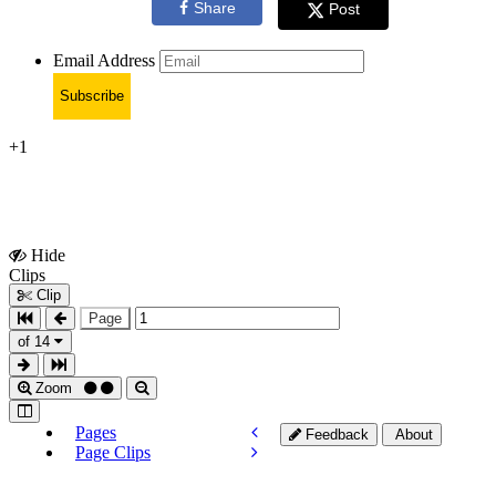
Share
Post
Email Address
Subscribe
+1
Hide
Show
Clips
Clips
Clip
Page
of 14
Zoom
Pages
Feedback
About
Page Clips