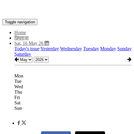
Toggle navigation
Home
छिंदवाड़ा
Sat, 16 May 26
Today's issue
Yesterday
Wednesday
Tuesday
Monday
Sunday
Saturday
Mon
Tue
Wed
Thu
Fri
Sat
Sun