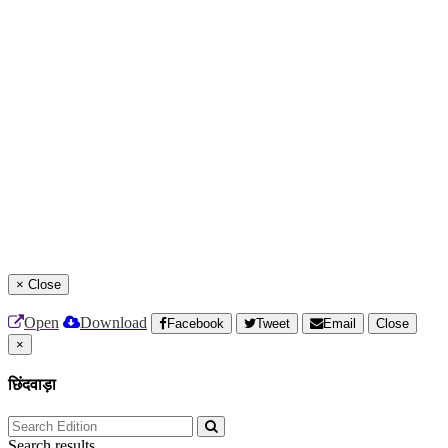
×
Close
Open
Download
Facebook
Tweet
Email
Close
×
छिंदवाड़ा
Search results