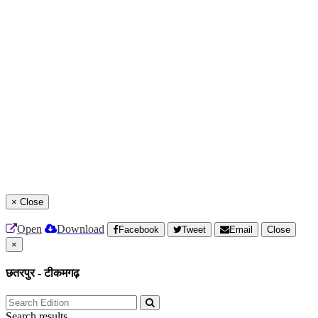
×
Close
Open
Download
Facebook
Tweet
Email
Close
×
छतरपुर - टीकमगढ़
Search results