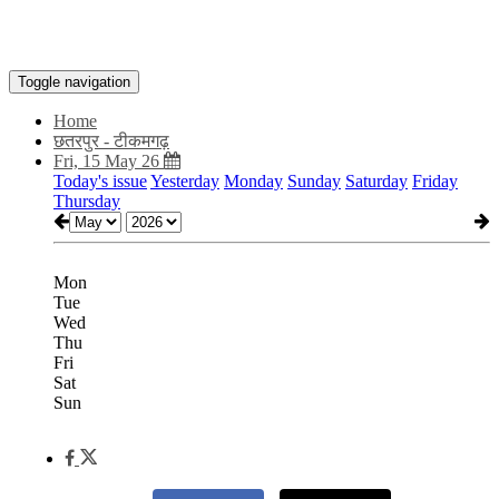
Toggle navigation
Home
छतरपुर - टीकमगढ़
Fri, 15 May 26
Today's issue
Yesterday
Monday
Sunday
Saturday
Friday
Thursday
Mon
Tue
Wed
Thu
Fri
Sat
Sun