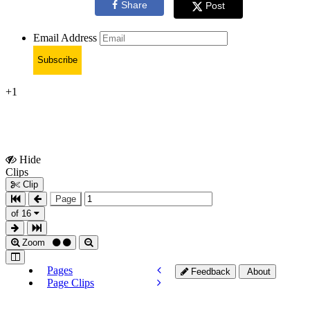
Share
Post
Email Address
Subscribe
+1
Hide
Show
Clips
Clips
Clip
Page
of 16
Zoom
Pages
Feedback
About
Page Clips