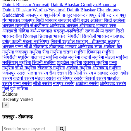
Dainik Bhaskar Amravati
Dainik Bhaskar Gondiya-Bhandara
Dainik Bhaskar Wardha-Yavatmal
Dainik Bhaskar Chandrapur-
Gaddchiroli
जबलपुर
नागपुर-विदर्भ
नागपुर भास्कर
नागपुर डीबी स्टार
नागपुर
यंग भास्कर
जबलपुर सिटी भास्कर
जबलपुर डीबी स्टार
अकोला सिटी
अकोला
भास्कर
छत्रपति संभाजीनगर
औरंगाबाद भास्कर
औरंगाबाद भास्कर प्लस
अमरावती
गोंदिया
वर्धा-यवतमाल
चंद्रपुर-गड़चिरोली
सतना-विंध्य
सतना सिटी
भास्कर
रीवा
छिंदवाड़ा
छिंदवाड़ा भास्कर
सिंगरौली
सिंगरौली भास्कर
बालाघाट
दमोह
कटनी
मंडला
नरसिंगपुर
सिवनी
शहडोल
छतरपुर - टीकमगढ़
छतरपुर
भास्कर
पन्ना
सीधी
टीकमगढ़
टीकमगढ़ भास्कर
औरंगाबाद डाक
अकोला मेल
मधुरिमा
जबलपुर मधुरिमा
रीवा मधुरिमा
सतना मधुरिमा
छिंदवाड़ा मधुरिमा
सिंगरौली मधुरिमा
बालाघाट मधुरिमा
दमोह मधुरिमा
कटनी मधुरिमा
मंडला मधुरिमा
नरसिंगपुर मधुरिमा
सिवनी मधुरिमा
शहडोल मधुरिमा
छतरपुर मधुरिमा
पन्ना
मधुरिमा
सीधी मधुरिमा
टीकमगढ़ मधुरिमा
अकोला मधुरिमा
औरंगाबाद मधुरिमा
जबलपुर रसरंग
सतना रसरंग
रीवा रसरंग
सिंगरौली रसरंग
बालाघाट रसरंग
दमोह
रसरंग
कटनी रसरंग
मंडला रसरंग
नरसिंगपुर रसरंग
सिवनी रसरंग
शहडोल
रसरंग
पन्ना रसरंग
सीधी रसरंग
नागपुर रसरंग
अकोला रसरंग
औरंगाबाद रसरंग
मुंबई
पुणे
नाशिक
Editions
Recently Visited
×
छतरपुर - टीकमगढ़