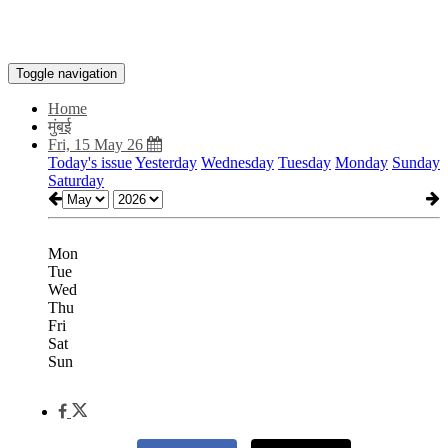
Toggle navigation
Home
मुंबई
Fri, 15 May 26
Today's issue
Yesterday
Wednesday
Tuesday
Monday
Sunday
Saturday
Mon
Tue
Wed
Thu
Fri
Sat
Sun