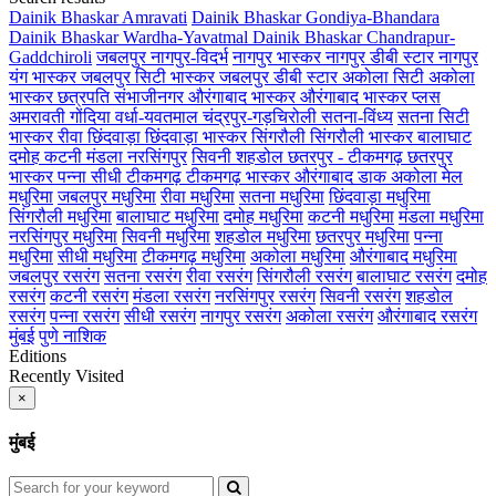
Dainik Bhaskar Amravati
Dainik Bhaskar Gondiya-Bhandara
Dainik Bhaskar Wardha-Yavatmal
Dainik Bhaskar Chandrapur-
Gaddchiroli
जबलपुर
नागपुर-विदर्भ
नागपुर भास्कर
नागपुर डीबी स्टार
नागपुर
यंग भास्कर
जबलपुर सिटी भास्कर
जबलपुर डीबी स्टार
अकोला सिटी
अकोला
भास्कर
छत्रपति संभाजीनगर
औरंगाबाद भास्कर
औरंगाबाद भास्कर प्लस
अमरावती
गोंदिया
वर्धा-यवतमाल
चंद्रपुर-गड़चिरोली
सतना-विंध्य
सतना सिटी
भास्कर
रीवा
छिंदवाड़ा
छिंदवाड़ा भास्कर
सिंगरौली
सिंगरौली भास्कर
बालाघाट
दमोह
कटनी
मंडला
नरसिंगपुर
सिवनी
शहडोल
छतरपुर - टीकमगढ़
छतरपुर
भास्कर
पन्ना
सीधी
टीकमगढ़
टीकमगढ़ भास्कर
औरंगाबाद डाक
अकोला मेल
मधुरिमा
जबलपुर मधुरिमा
रीवा मधुरिमा
सतना मधुरिमा
छिंदवाड़ा मधुरिमा
सिंगरौली मधुरिमा
बालाघाट मधुरिमा
दमोह मधुरिमा
कटनी मधुरिमा
मंडला मधुरिमा
नरसिंगपुर मधुरिमा
सिवनी मधुरिमा
शहडोल मधुरिमा
छतरपुर मधुरिमा
पन्ना
मधुरिमा
सीधी मधुरिमा
टीकमगढ़ मधुरिमा
अकोला मधुरिमा
औरंगाबाद मधुरिमा
जबलपुर रसरंग
सतना रसरंग
रीवा रसरंग
सिंगरौली रसरंग
बालाघाट रसरंग
दमोह
रसरंग
कटनी रसरंग
मंडला रसरंग
नरसिंगपुर रसरंग
सिवनी रसरंग
शहडोल
रसरंग
पन्ना रसरंग
सीधी रसरंग
नागपुर रसरंग
अकोला रसरंग
औरंगाबाद रसरंग
मुंबई
पुणे
नाशिक
Editions
Recently Visited
×
मुंबई