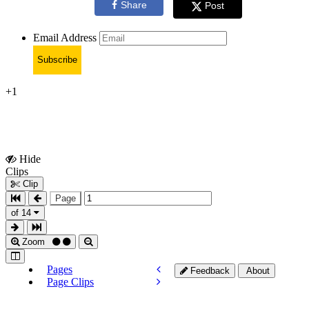
Share
Post
Email Address
Subscribe
+1
Hide
Show
Clips
Clips
Clip
Page
of 14
Zoom
Pages
Feedback
About
Page Clips