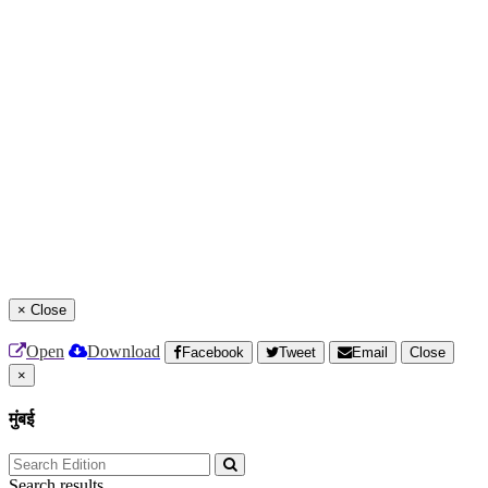
×
Close
Open
Download
Facebook
Tweet
Email
Close
×
मुंबई
Search results