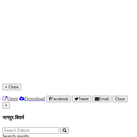
×
Close
Open
Download
Facebook
Tweet
Email
Close
×
नागपुर-विदर्भ
Search results