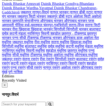
Dainik Bhaskar Amravati
Dainik Bhaskar Gondiya-Bhandara
Dainik Bhaskar Wardha-Yavatmal
Dainik Bhaskar Chandrapur-
Gaddchiroli
जबलपुर
नागपुर-विदर्भ
नागपुर भास्कर
नागपुर डीबी स्टार
नागपुर
यंग भास्कर
जबलपुर सिटी भास्कर
जबलपुर डीबी स्टार
अकोला सिटी
अकोला
भास्कर
छत्रपति संभाजीनगर
औरंगाबाद भास्कर
औरंगाबाद भास्कर प्लस
अमरावती
गोंदिया
वर्धा-यवतमाल
चंद्रपुर-गड़चिरोली
सतना-विंध्य
सतना सिटी
भास्कर
रीवा
छिंदवाड़ा
छिंदवाड़ा भास्कर
सिंगरौली
सिंगरौली भास्कर
बालाघाट
दमोह
कटनी
मंडला
नरसिंगपुर
सिवनी
शहडोल
छतरपुर - टीकमगढ़
छतरपुर
भास्कर
पन्ना
सीधी
टीकमगढ़
टीकमगढ़ भास्कर
औरंगाबाद डाक
अकोला मेल
मधुरिमा
जबलपुर मधुरिमा
रीवा मधुरिमा
सतना मधुरिमा
छिंदवाड़ा मधुरिमा
सिंगरौली मधुरिमा
बालाघाट मधुरिमा
दमोह मधुरिमा
कटनी मधुरिमा
मंडला मधुरिमा
नरसिंगपुर मधुरिमा
सिवनी मधुरिमा
शहडोल मधुरिमा
छतरपुर मधुरिमा
पन्ना
मधुरिमा
सीधी मधुरिमा
टीकमगढ़ मधुरिमा
अकोला मधुरिमा
औरंगाबाद मधुरिमा
जबलपुर रसरंग
सतना रसरंग
रीवा रसरंग
सिंगरौली रसरंग
बालाघाट रसरंग
दमोह
रसरंग
कटनी रसरंग
मंडला रसरंग
नरसिंगपुर रसरंग
सिवनी रसरंग
शहडोल
रसरंग
पन्ना रसरंग
सीधी रसरंग
नागपुर रसरंग
अकोला रसरंग
औरंगाबाद रसरंग
मुंबई
पुणे
नाशिक
Editions
Recently Visited
×
नागपुर-विदर्भ