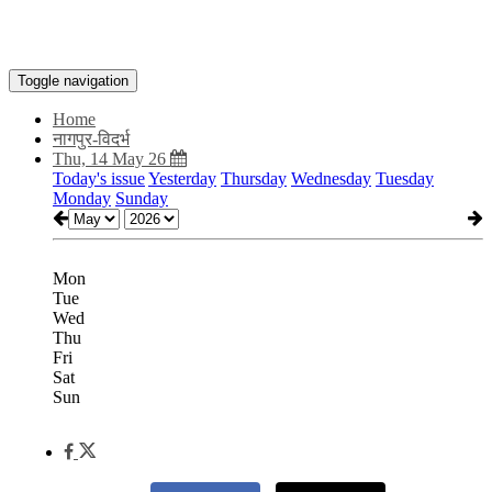
Toggle navigation
Home
नागपुर-विदर्भ
Thu, 14 May 26
Today's issue
Yesterday
Thursday
Wednesday
Tuesday
Monday
Sunday
Mon
Tue
Wed
Thu
Fri
Sat
Sun