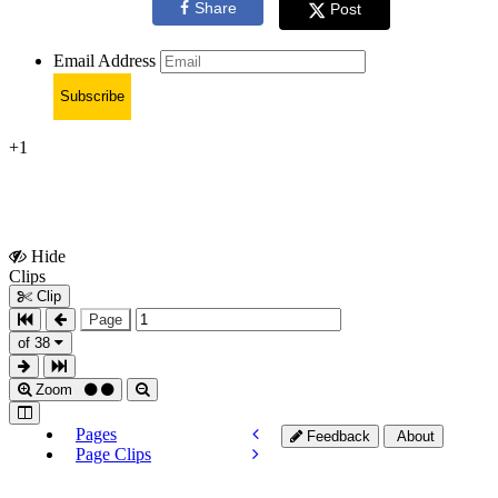
Share
Post
Email Address
Subscribe
+1
Hide
Show
Clips
Clips
Clip
Page
of 38
Zoom
Pages
Feedback
About
Page Clips