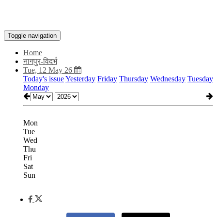
Toggle navigation
Home
नागपुर-विदर्भ
Tue, 12 May 26
Today's issue
Yesterday
Friday
Thursday
Wednesday
Tuesday
Monday
Mon
Tue
Wed
Thu
Fri
Sat
Sun