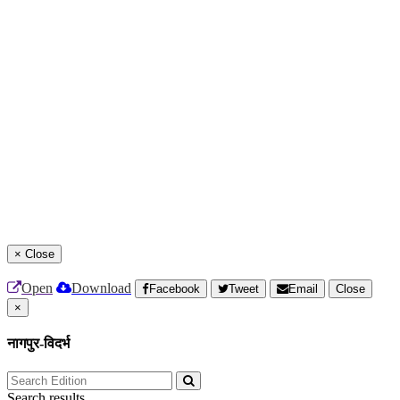
×
Close
Open
Download
Facebook
Tweet
Email
Close
×
नागपुर-विदर्भ
Search results