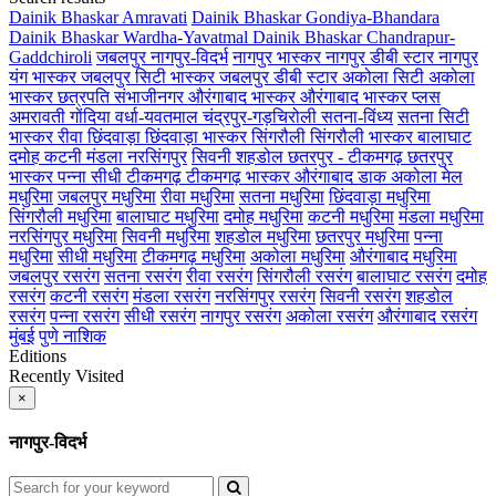
Dainik Bhaskar Amravati
Dainik Bhaskar Gondiya-Bhandara
Dainik Bhaskar Wardha-Yavatmal
Dainik Bhaskar Chandrapur-
Gaddchiroli
जबलपुर
नागपुर-विदर्भ
नागपुर भास्कर
नागपुर डीबी स्टार
नागपुर
यंग भास्कर
जबलपुर सिटी भास्कर
जबलपुर डीबी स्टार
अकोला सिटी
अकोला
भास्कर
छत्रपति संभाजीनगर
औरंगाबाद भास्कर
औरंगाबाद भास्कर प्लस
अमरावती
गोंदिया
वर्धा-यवतमाल
चंद्रपुर-गड़चिरोली
सतना-विंध्य
सतना सिटी
भास्कर
रीवा
छिंदवाड़ा
छिंदवाड़ा भास्कर
सिंगरौली
सिंगरौली भास्कर
बालाघाट
दमोह
कटनी
मंडला
नरसिंगपुर
सिवनी
शहडोल
छतरपुर - टीकमगढ़
छतरपुर
भास्कर
पन्ना
सीधी
टीकमगढ़
टीकमगढ़ भास्कर
औरंगाबाद डाक
अकोला मेल
मधुरिमा
जबलपुर मधुरिमा
रीवा मधुरिमा
सतना मधुरिमा
छिंदवाड़ा मधुरिमा
सिंगरौली मधुरिमा
बालाघाट मधुरिमा
दमोह मधुरिमा
कटनी मधुरिमा
मंडला मधुरिमा
नरसिंगपुर मधुरिमा
सिवनी मधुरिमा
शहडोल मधुरिमा
छतरपुर मधुरिमा
पन्ना
मधुरिमा
सीधी मधुरिमा
टीकमगढ़ मधुरिमा
अकोला मधुरिमा
औरंगाबाद मधुरिमा
जबलपुर रसरंग
सतना रसरंग
रीवा रसरंग
सिंगरौली रसरंग
बालाघाट रसरंग
दमोह
रसरंग
कटनी रसरंग
मंडला रसरंग
नरसिंगपुर रसरंग
सिवनी रसरंग
शहडोल
रसरंग
पन्ना रसरंग
सीधी रसरंग
नागपुर रसरंग
अकोला रसरंग
औरंगाबाद रसरंग
मुंबई
पुणे
नाशिक
Editions
Recently Visited
×
नागपुर-विदर्भ