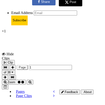
Share
Post
Email Address
Subscribe
+1
Hide
Show
Clips
Clips
Clip
Page
of 38
Zoom
Pages
Feedback
About
Page Clips