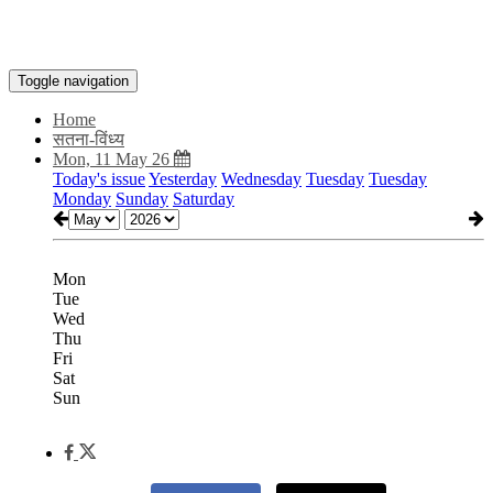
Toggle navigation
Home
सतना-विंध्य
Mon, 11 May 26
Today's issue
Yesterday
Wednesday
Tuesday
Tuesday
Monday
Sunday
Saturday
Mon
Tue
Wed
Thu
Fri
Sat
Sun