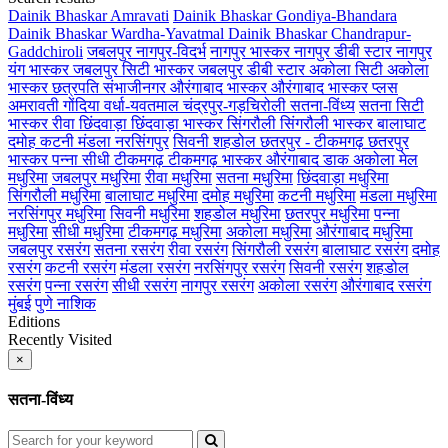
Dainik Bhaskar Amravati
Dainik Bhaskar Gondiya-Bhandara
Dainik Bhaskar Wardha-Yavatmal
Dainik Bhaskar Chandrapur-
Gaddchiroli
जबलपुर
नागपुर-विदर्भ
नागपुर भास्कर
नागपुर डीबी स्टार
नागपुर
यंग भास्कर
जबलपुर सिटी भास्कर
जबलपुर डीबी स्टार
अकोला सिटी
अकोला
भास्कर
छत्रपति संभाजीनगर
औरंगाबाद भास्कर
औरंगाबाद भास्कर प्लस
अमरावती
गोंदिया
वर्धा-यवतमाल
चंद्रपुर-गड़चिरोली
सतना-विंध्य
सतना सिटी
भास्कर
रीवा
छिंदवाड़ा
छिंदवाड़ा भास्कर
सिंगरौली
सिंगरौली भास्कर
बालाघाट
दमोह
कटनी
मंडला
नरसिंगपुर
सिवनी
शहडोल
छतरपुर - टीकमगढ़
छतरपुर
भास्कर
पन्ना
सीधी
टीकमगढ़
टीकमगढ़ भास्कर
औरंगाबाद डाक
अकोला मेल
मधुरिमा
जबलपुर मधुरिमा
रीवा मधुरिमा
सतना मधुरिमा
छिंदवाड़ा मधुरिमा
सिंगरौली मधुरिमा
बालाघाट मधुरिमा
दमोह मधुरिमा
कटनी मधुरिमा
मंडला मधुरिमा
नरसिंगपुर मधुरिमा
सिवनी मधुरिमा
शहडोल मधुरिमा
छतरपुर मधुरिमा
पन्ना
मधुरिमा
सीधी मधुरिमा
टीकमगढ़ मधुरिमा
अकोला मधुरिमा
औरंगाबाद मधुरिमा
जबलपुर रसरंग
सतना रसरंग
रीवा रसरंग
सिंगरौली रसरंग
बालाघाट रसरंग
दमोह
रसरंग
कटनी रसरंग
मंडला रसरंग
नरसिंगपुर रसरंग
सिवनी रसरंग
शहडोल
रसरंग
पन्ना रसरंग
सीधी रसरंग
नागपुर रसरंग
अकोला रसरंग
औरंगाबाद रसरंग
मुंबई
पुणे
नाशिक
Editions
Recently Visited
×
सतना-विंध्य