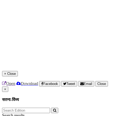
×
Close
Open
Download
Facebook
Tweet
Email
Close
×
सतना-विंध्य
Search results