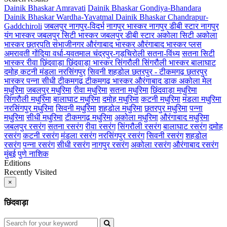
Dainik Bhaskar Amravati
Dainik Bhaskar Gondiya-Bhandara
Dainik Bhaskar Wardha-Yavatmal
Dainik Bhaskar Chandrapur-
Gaddchiroli
जबलपुर
नागपुर-विदर्भ
नागपुर भास्कर
नागपुर डीबी स्टार
नागपुर
यंग भास्कर
जबलपुर सिटी भास्कर
जबलपुर डीबी स्टार
अकोला सिटी
अकोला
भास्कर
छत्रपति संभाजीनगर
औरंगाबाद भास्कर
औरंगाबाद भास्कर प्लस
अमरावती
गोंदिया
वर्धा-यवतमाल
चंद्रपुर-गड़चिरोली
सतना-विंध्य
सतना सिटी
भास्कर
रीवा
छिंदवाड़ा
छिंदवाड़ा भास्कर
सिंगरौली
सिंगरौली भास्कर
बालाघाट
दमोह
कटनी
मंडला
नरसिंगपुर
सिवनी
शहडोल
छतरपुर - टीकमगढ़
छतरपुर
भास्कर
पन्ना
सीधी
टीकमगढ़
टीकमगढ़ भास्कर
औरंगाबाद डाक
अकोला मेल
मधुरिमा
जबलपुर मधुरिमा
रीवा मधुरिमा
सतना मधुरिमा
छिंदवाड़ा मधुरिमा
सिंगरौली मधुरिमा
बालाघाट मधुरिमा
दमोह मधुरिमा
कटनी मधुरिमा
मंडला मधुरिमा
नरसिंगपुर मधुरिमा
सिवनी मधुरिमा
शहडोल मधुरिमा
छतरपुर मधुरिमा
पन्ना
मधुरिमा
सीधी मधुरिमा
टीकमगढ़ मधुरिमा
अकोला मधुरिमा
औरंगाबाद मधुरिमा
जबलपुर रसरंग
सतना रसरंग
रीवा रसरंग
सिंगरौली रसरंग
बालाघाट रसरंग
दमोह
रसरंग
कटनी रसरंग
मंडला रसरंग
नरसिंगपुर रसरंग
सिवनी रसरंग
शहडोल
रसरंग
पन्ना रसरंग
सीधी रसरंग
नागपुर रसरंग
अकोला रसरंग
औरंगाबाद रसरंग
मुंबई
पुणे
नाशिक
Editions
Recently Visited
×
छिंदवाड़ा