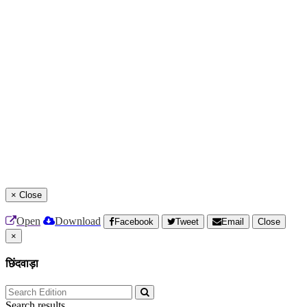
×
Close
Open
Download
Facebook
Tweet
Email
Close
×
छिंदवाड़ा
Search results