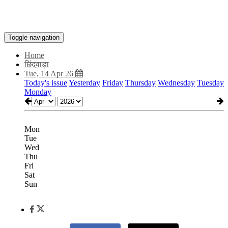
Toggle navigation
Home
छिंदवाड़ा
Tue, 14 Apr 26
Today's issue
Yesterday
Friday
Thursday
Wednesday
Tuesday
Monday
Mon
Tue
Wed
Thu
Fri
Sat
Sun