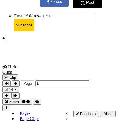
Share
Post
Email Address
Subscribe
+1
Hide
Show
Clips
Clips
Clip
Page
of 14
Zoom
Pages
Feedback
About
Page Clips