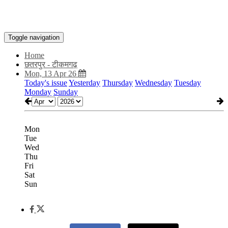
Toggle navigation
Home
छतरपुर - टीकमगढ़
Mon, 13 Apr 26
Today's issue
Yesterday
Thursday
Wednesday
Tuesday
Monday
Sunday
Mon
Tue
Wed
Thu
Fri
Sat
Sun