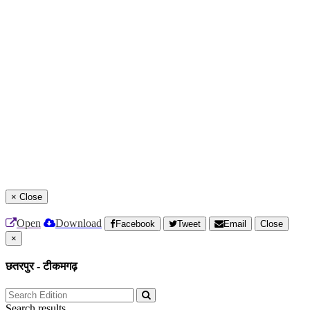
×
Close
Open
Download
Facebook
Tweet
Email
Close
×
छतरपुर - टीकमगढ़
Search results