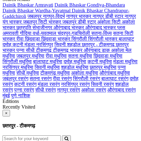
Dainik Bhaskar Amravati
Dainik Bhaskar Gondiya-Bhandara
Dainik Bhaskar Wardha-Yavatmal
Dainik Bhaskar Chandrapur-
Gaddchiroli
जबलपुर
नागपुर-विदर्भ
नागपुर भास्कर
नागपुर डीबी स्टार
नागपुर
यंग भास्कर
जबलपुर सिटी भास्कर
जबलपुर डीबी स्टार
अकोला सिटी
अकोला
भास्कर
छत्रपति संभाजीनगर
औरंगाबाद भास्कर
औरंगाबाद भास्कर प्लस
अमरावती
गोंदिया
वर्धा-यवतमाल
चंद्रपुर-गड़चिरोली
सतना-विंध्य
सतना सिटी
भास्कर
रीवा
छिंदवाड़ा
छिंदवाड़ा भास्कर
सिंगरौली
सिंगरौली भास्कर
बालाघाट
दमोह
कटनी
मंडला
नरसिंगपुर
सिवनी
शहडोल
छतरपुर - टीकमगढ़
छतरपुर
भास्कर
पन्ना
सीधी
टीकमगढ़
टीकमगढ़ भास्कर
औरंगाबाद डाक
अकोला मेल
मधुरिमा
जबलपुर मधुरिमा
रीवा मधुरिमा
सतना मधुरिमा
छिंदवाड़ा मधुरिमा
सिंगरौली मधुरिमा
बालाघाट मधुरिमा
दमोह मधुरिमा
कटनी मधुरिमा
मंडला मधुरिमा
नरसिंगपुर मधुरिमा
सिवनी मधुरिमा
शहडोल मधुरिमा
छतरपुर मधुरिमा
पन्ना
मधुरिमा
सीधी मधुरिमा
टीकमगढ़ मधुरिमा
अकोला मधुरिमा
औरंगाबाद मधुरिमा
जबलपुर रसरंग
सतना रसरंग
रीवा रसरंग
सिंगरौली रसरंग
बालाघाट रसरंग
दमोह
रसरंग
कटनी रसरंग
मंडला रसरंग
नरसिंगपुर रसरंग
सिवनी रसरंग
शहडोल
रसरंग
पन्ना रसरंग
सीधी रसरंग
नागपुर रसरंग
अकोला रसरंग
औरंगाबाद रसरंग
मुंबई
पुणे
नाशिक
Editions
Recently Visited
×
छतरपुर - टीकमगढ़