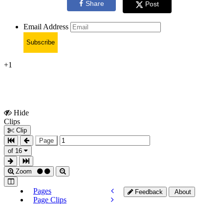
Share
Post
Email Address
Subscribe
+1
Hide
Show
Clips
Clips
Clip
Page
of 16
Zoom
Pages
Feedback
About
Page Clips