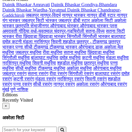
Dainik Bhaskar Amravati
Dainik Bhaskar Gondiya-Bhandara
Dainik Bhaskar Wardha-Yavatmal
Dainik Bhaskar Chandrapur-
Gaddchiroli
जबलपुर
नागपुर-विदर्भ
नागपुर भास्कर
नागपुर डीबी स्टार
नागपुर
यंग भास्कर
जबलपुर सिटी भास्कर
जबलपुर डीबी स्टार
अकोला सिटी
अकोला
भास्कर
छत्रपति संभाजीनगर
औरंगाबाद भास्कर
औरंगाबाद भास्कर प्लस
अमरावती
गोंदिया
वर्धा-यवतमाल
चंद्रपुर-गड़चिरोली
सतना-विंध्य
सतना सिटी
भास्कर
रीवा
छिंदवाड़ा
छिंदवाड़ा भास्कर
सिंगरौली
सिंगरौली भास्कर
बालाघाट
दमोह
कटनी
मंडला
नरसिंगपुर
सिवनी
शहडोल
छतरपुर - टीकमगढ़
छतरपुर
भास्कर
पन्ना
सीधी
टीकमगढ़
टीकमगढ़ भास्कर
औरंगाबाद डाक
अकोला मेल
मधुरिमा
जबलपुर मधुरिमा
रीवा मधुरिमा
सतना मधुरिमा
छिंदवाड़ा मधुरिमा
सिंगरौली मधुरिमा
बालाघाट मधुरिमा
दमोह मधुरिमा
कटनी मधुरिमा
मंडला मधुरिमा
नरसिंगपुर मधुरिमा
सिवनी मधुरिमा
शहडोल मधुरिमा
छतरपुर मधुरिमा
पन्ना
मधुरिमा
सीधी मधुरिमा
टीकमगढ़ मधुरिमा
अकोला मधुरिमा
औरंगाबाद मधुरिमा
जबलपुर रसरंग
सतना रसरंग
रीवा रसरंग
सिंगरौली रसरंग
बालाघाट रसरंग
दमोह
रसरंग
कटनी रसरंग
मंडला रसरंग
नरसिंगपुर रसरंग
सिवनी रसरंग
शहडोल
रसरंग
पन्ना रसरंग
सीधी रसरंग
नागपुर रसरंग
अकोला रसरंग
औरंगाबाद रसरंग
मुंबई
पुणे
नाशिक
Editions
Recently Visited
×
अकोला सिटी