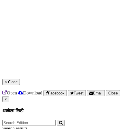
×
Close
Open
Download
Facebook
Tweet
Email
Close
×
अकोला सिटी
Search results