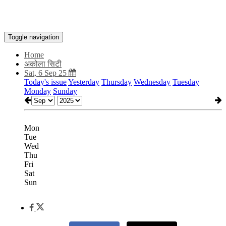
Toggle navigation
Home
अकोला सिटी
Sat, 6 Sep 25
Today's issue
Yesterday
Thursday
Wednesday
Tuesday
Monday
Sunday
Mon
Tue
Wed
Thu
Fri
Sat
Sun