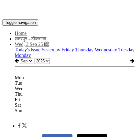
Toggle navigation
Home
छतरपुर - टीकमगढ़
Wed, 3 Sep 25
Today's issue
Yesterday
Friday
Thursday
Wednesday
Tuesday
Monday
Mon
Tue
Wed
Thu
Fri
Sat
Sun