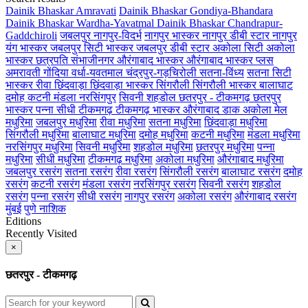
Dainik Bhaskar Amravati
Dainik Bhaskar Gondiya-Bhandara
Dainik Bhaskar Wardha-Yavatmal
Dainik Bhaskar Chandrapur-
Gaddchiroli
जबलपुर
नागपुर-विदर्भ
नागपुर भास्कर
नागपुर डीबी स्टार
नागपुर
यंग भास्कर
जबलपुर सिटी भास्कर
जबलपुर डीबी स्टार
अकोला सिटी
अकोला
भास्कर
छत्रपति संभाजीनगर
औरंगाबाद भास्कर
औरंगाबाद भास्कर प्लस
अमरावती
गोंदिया
वर्धा-यवतमाल
चंद्रपुर-गड़चिरोली
सतना-विंध्य
सतना सिटी
भास्कर
रीवा
छिंदवाड़ा
छिंदवाड़ा भास्कर
सिंगरौली
सिंगरौली भास्कर
बालाघाट
दमोह
कटनी
मंडला
नरसिंगपुर
सिवनी
शहडोल
छतरपुर - टीकमगढ़
छतरपुर
भास्कर
पन्ना
सीधी
टीकमगढ़
टीकमगढ़ भास्कर
औरंगाबाद डाक
अकोला मेल
मधुरिमा
जबलपुर मधुरिमा
रीवा मधुरिमा
सतना मधुरिमा
छिंदवाड़ा मधुरिमा
सिंगरौली मधुरिमा
बालाघाट मधुरिमा
दमोह मधुरिमा
कटनी मधुरिमा
मंडला मधुरिमा
नरसिंगपुर मधुरिमा
सिवनी मधुरिमा
शहडोल मधुरिमा
छतरपुर मधुरिमा
पन्ना
मधुरिमा
सीधी मधुरिमा
टीकमगढ़ मधुरिमा
अकोला मधुरिमा
औरंगाबाद मधुरिमा
जबलपुर रसरंग
सतना रसरंग
रीवा रसरंग
सिंगरौली रसरंग
बालाघाट रसरंग
दमोह
रसरंग
कटनी रसरंग
मंडला रसरंग
नरसिंगपुर रसरंग
सिवनी रसरंग
शहडोल
रसरंग
पन्ना रसरंग
सीधी रसरंग
नागपुर रसरंग
अकोला रसरंग
औरंगाबाद रसरंग
मुंबई
पुणे
नाशिक
Editions
Recently Visited
×
छतरपुर - टीकमगढ़