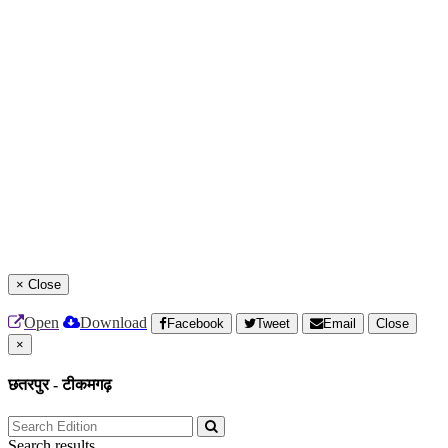
×
Close
Open
Download
Facebook
Tweet
Email
Close
×
छतरपुर - टीकमगढ़
Search results