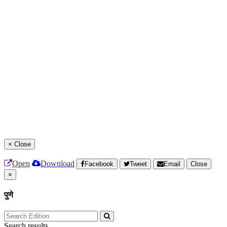
×
Close
Open
Download
Facebook
Tweet
Email
Close
×
पुणे
Search results