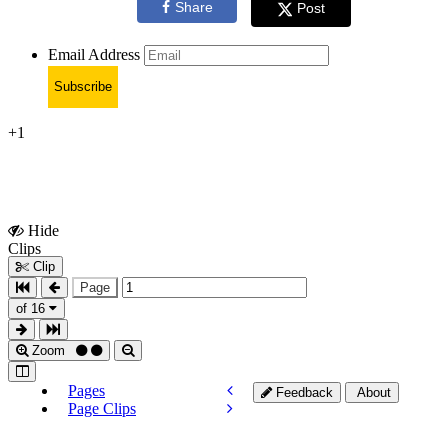
Share
Post
Email Address
Subscribe
+1
Hide
Show
Clips
Clips
Clip
Page
of 16
Zoom
Pages
Feedback
About
Page Clips