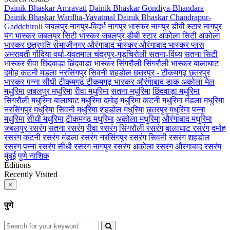
Dainik Bhaskar Amravati
Dainik Bhaskar Gondiya-Bhandara
Dainik Bhaskar Wardha-Yavatmal
Dainik Bhaskar Chandrapur-
Gaddchiroli
जबलपुर
नागपुर-विदर्भ
नागपुर भास्कर
नागपुर डीबी स्टार
नागपुर
यंग भास्कर
जबलपुर सिटी भास्कर
जबलपुर डीबी स्टार
अकोला सिटी
अकोला
भास्कर
छत्रपति संभाजीनगर
औरंगाबाद भास्कर
औरंगाबाद भास्कर प्लस
अमरावती
गोंदिया
वर्धा-यवतमाल
चंद्रपुर-गड़चिरोली
सतना-विंध्य
सतना सिटी
भास्कर
रीवा
छिंदवाड़ा
छिंदवाड़ा भास्कर
सिंगरौली
सिंगरौली भास्कर
बालाघाट
दमोह
कटनी
मंडला
नरसिंगपुर
सिवनी
शहडोल
छतरपुर - टीकमगढ़
छतरपुर
भास्कर
पन्ना
सीधी
टीकमगढ़
टीकमगढ़ भास्कर
औरंगाबाद डाक
अकोला मेल
मधुरिमा
जबलपुर मधुरिमा
रीवा मधुरिमा
सतना मधुरिमा
छिंदवाड़ा मधुरिमा
सिंगरौली मधुरिमा
बालाघाट मधुरिमा
दमोह मधुरिमा
कटनी मधुरिमा
मंडला मधुरिमा
नरसिंगपुर मधुरिमा
सिवनी मधुरिमा
शहडोल मधुरिमा
छतरपुर मधुरिमा
पन्ना
मधुरिमा
सीधी मधुरिमा
टीकमगढ़ मधुरिमा
अकोला मधुरिमा
औरंगाबाद मधुरिमा
जबलपुर रसरंग
सतना रसरंग
रीवा रसरंग
सिंगरौली रसरंग
बालाघाट रसरंग
दमोह
रसरंग
कटनी रसरंग
मंडला रसरंग
नरसिंगपुर रसरंग
सिवनी रसरंग
शहडोल
रसरंग
पन्ना रसरंग
सीधी रसरंग
नागपुर रसरंग
अकोला रसरंग
औरंगाबाद रसरंग
मुंबई
पुणे
नाशिक
Editions
Recently Visited
×
पुणे