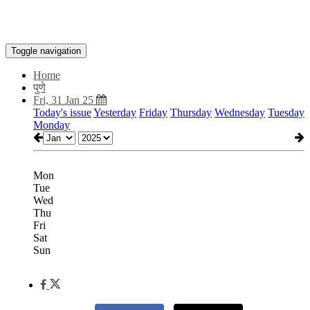
Toggle navigation
Home
पुणे
Fri, 31 Jan 25
Today's issue
Yesterday
Friday
Thursday
Wednesday
Tuesday
Monday
Mon
Tue
Wed
Thu
Fri
Sat
Sun