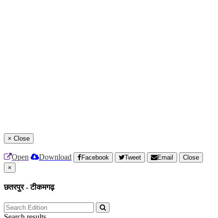
×
Close
Open
Download
Facebook
Tweet
Email
Close
×
छतरपुर - टीकमगढ़
Search results