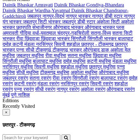
Dainik Bhaskar Amravati
Dainik Bhaskar Gondiya-Bhandara
Dainik Bhaskar Wardha-Yavatmal
Dainik Bhaskar Chandrapur-
Gaddchiroli
जबलपुर
नागपुर-विदर्भ
नागपुर भास्कर
नागपुर डीबी स्टार
नागपुर
यंग भास्कर
जबलपुर सिटी भास्कर
जबलपुर डीबी स्टार
अकोला सिटी
अकोला
भास्कर
छत्रपति संभाजीनगर
औरंगाबाद भास्कर
औरंगाबाद भास्कर प्लस
अमरावती
गोंदिया
वर्धा-यवतमाल
चंद्रपुर-गड़चिरोली
सतना-विंध्य
सतना सिटी
भास्कर
रीवा
छिंदवाड़ा
छिंदवाड़ा भास्कर
सिंगरौली
सिंगरौली भास्कर
बालाघाट
दमोह
कटनी
मंडला
नरसिंगपुर
सिवनी
शहडोल
छतरपुर - टीकमगढ़
छतरपुर
भास्कर
पन्ना
सीधी
टीकमगढ़
टीकमगढ़ भास्कर
औरंगाबाद डाक
अकोला मेल
मधुरिमा
जबलपुर मधुरिमा
रीवा मधुरिमा
सतना मधुरिमा
छिंदवाड़ा मधुरिमा
सिंगरौली मधुरिमा
बालाघाट मधुरिमा
दमोह मधुरिमा
कटनी मधुरिमा
मंडला मधुरिमा
नरसिंगपुर मधुरिमा
सिवनी मधुरिमा
शहडोल मधुरिमा
छतरपुर मधुरिमा
पन्ना
मधुरिमा
सीधी मधुरिमा
टीकमगढ़ मधुरिमा
अकोला मधुरिमा
औरंगाबाद मधुरिमा
जबलपुर रसरंग
सतना रसरंग
रीवा रसरंग
सिंगरौली रसरंग
बालाघाट रसरंग
दमोह
रसरंग
कटनी रसरंग
मंडला रसरंग
नरसिंगपुर रसरंग
सिवनी रसरंग
शहडोल
रसरंग
पन्ना रसरंग
सीधी रसरंग
नागपुर रसरंग
अकोला रसरंग
औरंगाबाद रसरंग
मुंबई
पुणे
नाशिक
Editions
Recently Visited
×
छतरपुर - टीकमगढ़