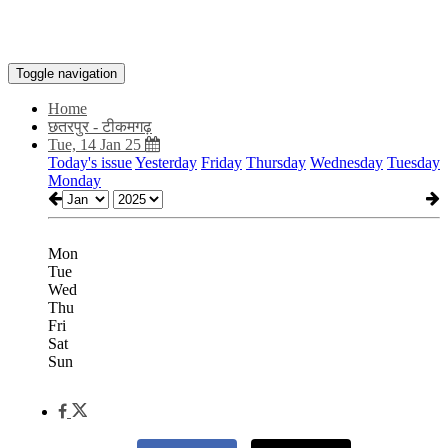
Toggle navigation
Home
छतरपुर - टीकमगढ़
Tue, 14 Jan 25
Today's issue
Yesterday
Friday
Thursday
Wednesday
Tuesday
Monday
Mon
Tue
Wed
Thu
Fri
Sat
Sun