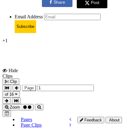
Share
Post
Email Address
Subscribe
+1
Hide
Show
Clips
Clips
Clip
Page
of 16
Zoom
Pages
Feedback
About
Page Clips